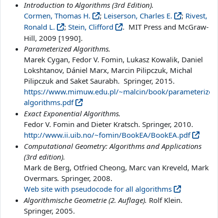
Introduction to Algorithms (3rd Edition).
Cormen, Thomas H.
;
Leiserson, Charles E.
;
Rivest,
Ronald L.
;
Stein, Clifford
. MIT Press and McGraw-
Hill, 2009 [1990].
Parameterized Algorithms.
Marek Cygan, Fedor V. Fomin, Lukasz Kowalik, Daniel
Lokshtanov, Dániel Marx, Marcin Pilipczuk, Michal
Pilipczuk and Saket Saurabh. Springer, 2015.
https://www.mimuw.edu.pl/~malcin/book/parameterized
algorithms.pdf
Exact Exponential Algorithms.
Fedor V. Fomin and Dieter Kratsch. Springer, 2010.
http://www.ii.uib.no/~fomin/BookEA/BookEA.pdf
Computational Geometry: Algorithms and Applications
(3rd edition).
Mark de Berg, Otfried Cheong, Marc van Kreveld, Mark
Overmars
.
Springer, 2008.
Web site with pseudocode for all algorithms
Algorithmische Geometrie (2. Auflage).
Rolf Klein.
Springer, 2005.