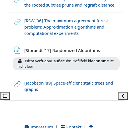
Link/U
the rooted subtree prune and regraft distance
[RSW '06] The maximum agreement forest
problem: Approximation algorithms and
Link/URL
computational experiments
Datei
[Storandt '17] Randomized Algorithms
Nicht verfügbar, außer: Ihr Profilfeld
Nachname
ist
nicht leer
[Jacobson '89] Space-efficient static trees and
Link/URL
graphs
Kursindex öffnen
Bloc
Impressum
|
Kontakt
|