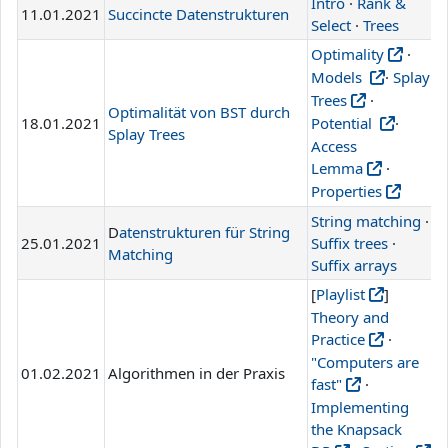
Intro
·
Rank &
11.01.2021
Succincte Datenstrukturen
L
Select
·
Trees
Optimality
·
Models
·
Splay
Trees
·
Optimalität von BST durch
18.01.2021
Potential
·
L
Splay Trees
Access
Lemma
·
Properties
String matching
·
D
atenstrukturen für String
25.01.2021
Suffix trees
·
L
Matching
Suffix arrays
[
Playlist
]
Theory and
Practice
·
"Computers are
01.02.2021
Algorithmen in der Praxis
fast"
·
Implementing
the Knapsack