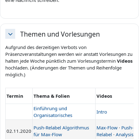
eine Nachricht schreiben.
Themen und Vorlesungen
Einklappen
Aufgrund des derzeitigen Verbots von
Präsenzveranstaltungen werden wir anstatt Vorlesungen zu
halten jede Woche pünktlich zum Vorlesungstermin
Videos
hochladen. (Änderungen der Themen und Reihenfolge
möglich.)
F
Termin
Thema & Folien
Videos
l
Einführung und
Intro
Organisatorisches
Push-Relabel Algorithmus
Max-Flow
·
Push-
02.11.2020
L
für Max-Flow
Relabel
·
Analysis