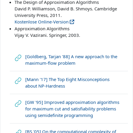
The Design of Approximation Algorithms
David P. Williamson, David B. Shmoys. Cambridge
University Press, 2011.
Kostenlose Online-Version
Approximation Algorithms
Vijay V. Vazirani. Springer, 2003.
[Goldberg, Tarjan '88] A new approach to the
Link/URL
maximum-flow problem
[Mann '17] The Top Eight Misconceptions
Link/URL
about NP-Hardness
[GW '95] Improved approximation algorithms
for maximum cut and satisfiability problems
Link/URL
using semidefinite programming
[BS '05] On the computational complexity of