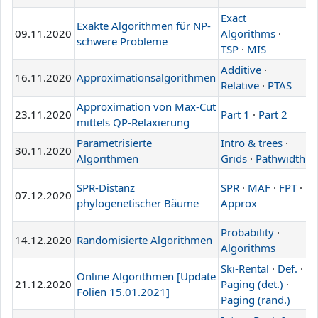
Exact
Exakte Algorithmen für NP-
09.11.2020
Algorithms
·
L
schwere Probleme
TSP
·
MIS
Additive
·
16.11.2020
Approximationsalgorithmen
L
Relative
·
PTAS
Approximation von Max-Cut
23.11.2020
Part 1
·
Part 2
L
mittels QP-Relaxierung
Parametrisierte
Intro & trees
·
30.11.2020
L
Algorithmen
Grids
·
Pathwidth
SPR-Distanz
SPR
·
MAF
·
FPT
·
07.12.2020
L
phylogenetischer Bäume
Approx
Probability
·
14.12.2020
Randomisierte Algorithmen
L
Algorithms
Ski-Rental
·
Def.
·
Online Algorithmen [Update
21.12.2020
Paging (det.)
·
L
Folien 15.01.2021]
Paging (rand.)