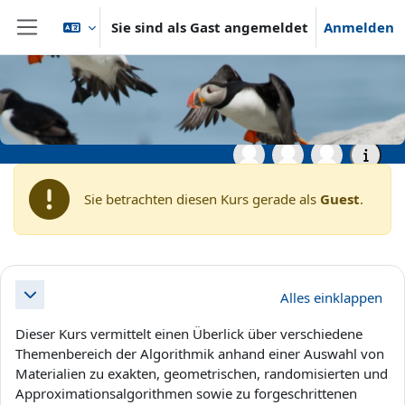
Zum Hauptinhalt
Sie sind als Gast angemeldet
Anmelden
Website-Übersicht
Startseite
Archiv
Wintersemester 2020/2021
Master- und Aufbaustudiengänge
WS20: Advanced Algorithms
Sie betrachten diesen Kurs gerade als
Guest
.
Abschnittsübersicht
Alles einklappen
Einklappen
Dieser Kurs vermittelt einen Überlick über verschiedene
Themenbereich der Algorithmik anhand einer Auswahl von
Materialien zu exakten, geometrischen, randomisierten und
Approximationsalgorithmen sowie zu forgeschrittenen