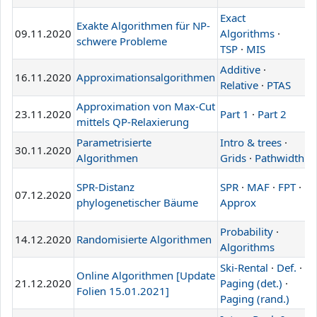
Exact
Exakte Algorithmen für NP-
09.11.2020
Algorithms
·
L
schwere Probleme
TSP
·
MIS
Additive
·
16.11.2020
Approximationsalgorithmen
L
Relative
·
PTAS
Approximation von Max-Cut
23.11.2020
Part 1
·
Part 2
L
mittels QP-Relaxierung
Parametrisierte
Intro & trees
·
30.11.2020
L
Algorithmen
Grids
·
Pathwidth
SPR-Distanz
SPR
·
MAF
·
FPT
·
07.12.2020
L
phylogenetischer Bäume
Approx
Probability
·
14.12.2020
Randomisierte Algorithmen
L
Algorithms
Ski-Rental
·
Def.
·
Online Algorithmen [Update
21.12.2020
Paging (det.)
·
L
Folien 15.01.2021]
Paging (rand.)