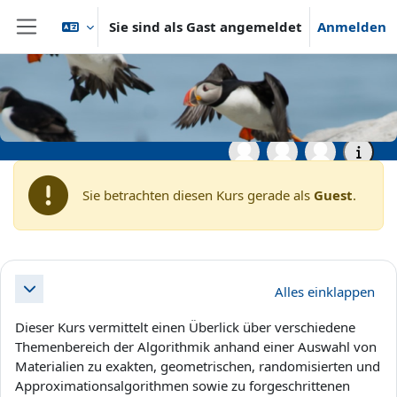
Zum Hauptinhalt
Sie sind als Gast angemeldet
Anmelden
Website-Übersicht
Startseite
Archiv
Wintersemester 2020/2021
Master- und Aufbaustudiengänge
WS20: Advanced Algorithms
Sie betrachten diesen Kurs gerade als
Guest
.
Abschnittsübersicht
Alles einklappen
Einklappen
Dieser Kurs vermittelt einen Überlick über verschiedene
Themenbereich der Algorithmik anhand einer Auswahl von
Materialien zu exakten, geometrischen, randomisierten und
Approximationsalgorithmen sowie zu forgeschrittenen