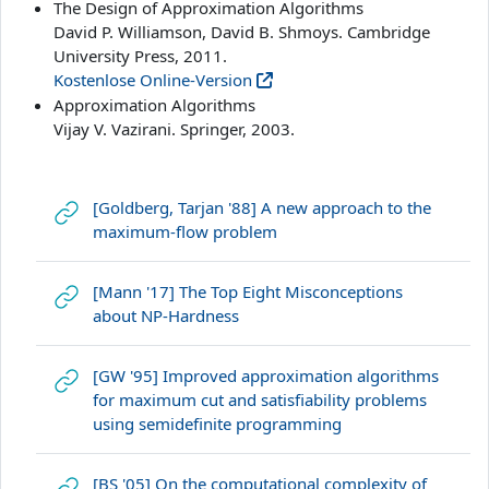
The Design of Approximation Algorithms
David P. Williamson, David B. Shmoys. Cambridge
University Press, 2011.
Kostenlose Online-Version
Approximation Algorithms
Vijay V. Vazirani. Springer, 2003.
[Goldberg, Tarjan '88] A new approach to the
Link/URL
maximum-flow problem
[Mann '17] The Top Eight Misconceptions
Link/URL
about NP-Hardness
[GW '95] Improved approximation algorithms
for maximum cut and satisfiability problems
Link/URL
using semidefinite programming
[BS '05] On the computational complexity of