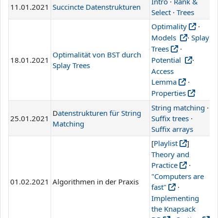
Intro
·
Rank &
11.01.2021
Succincte Datenstrukturen
L
Select
·
Trees
Optimality
·
Models
·
Splay
Trees
·
Optimalität von BST durch
18.01.2021
Potential
·
L
Splay Trees
Access
Lemma
·
Properties
String matching
·
D
atenstrukturen für String
25.01.2021
Suffix trees
·
L
Matching
Suffix arrays
[
Playlist
]
Theory and
Practice
·
"Computers are
01.02.2021
Algorithmen in der Praxis
fast"
·
Implementing
the Knapsack