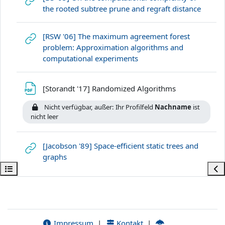
Link/U
the rooted subtree prune and regraft distance
[RSW '06] The maximum agreement forest
problem: Approximation algorithms and
Link/URL
computational experiments
Datei
[Storandt '17] Randomized Algorithms
Nicht verfügbar, außer: Ihr Profilfeld
Nachname
ist
nicht leer
[Jacobson '89] Space-efficient static trees and
Link/URL
graphs
Kursindex öffnen
Bloc
Impressum
|
Kontakt
|