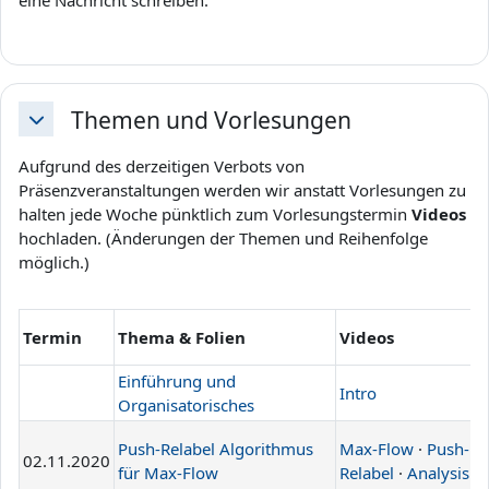
eine Nachricht schreiben.
Themen und Vorlesungen
Einklappen
Aufgrund des derzeitigen Verbots von
Präsenzveranstaltungen werden wir anstatt Vorlesungen zu
halten jede Woche pünktlich zum Vorlesungstermin
Videos
hochladen. (Änderungen der Themen und Reihenfolge
möglich.)
F
Termin
Thema & Folien
Videos
l
Einführung und
Intro
Organisatorisches
Push-Relabel Algorithmus
Max-Flow
·
Push-
02.11.2020
L
für Max-Flow
Relabel
·
Analysis