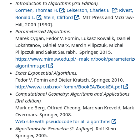
Introduction to Algorithms (3rd Edition).
Cormen, Thomas H.
;
Leiserson, Charles E.
;
Rivest,
Ronald L.
;
Stein, Clifford
. MIT Press and McGraw-
Hill, 2009 [1990].
Parameterized Algorithms.
Marek Cygan, Fedor V. Fomin, Lukasz Kowalik, Daniel
Lokshtanov, Dániel Marx, Marcin Pilipczuk, Michal
Pilipczuk and Saket Saurabh. Springer, 2015.
https://www.mimuw.edu.pl/~malcin/book/parameterized
algorithms.pdf
Exact Exponential Algorithms.
Fedor V. Fomin and Dieter Kratsch. Springer, 2010.
http://www.ii.uib.no/~fomin/BookEA/BookEA.pdf
Computational Geometry: Algorithms and Applications
(3rd edition).
Mark de Berg, Otfried Cheong, Marc van Kreveld, Mark
Overmars
.
Springer, 2008.
Web site with pseudocode for all algorithms
Algorithmische Geometrie (2. Auflage).
Rolf Klein.
Springer, 2005.