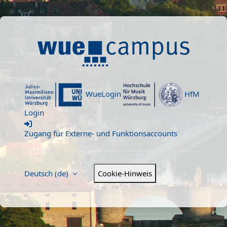
Zum Hauptinhalt
Willkommen bei WueCampu
WueLogin
HfM
Login
Zugang für Externe- und Funktionsaccounts
Deutsch ‎(de)‎
Cookie-Hinweis