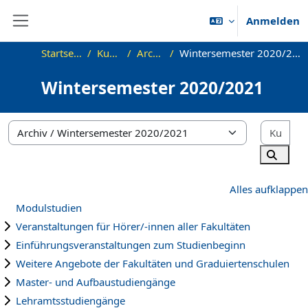
Zum Hauptinhalt
Anmelden
Website-Übersicht
Startseite
Kurse
Archiv
Wintersemester 2020/2021
Wintersemester 2020/2021
Kur
Kursbereiche
Kurse 
Alles aufklappen
Modulstudien
Veranstaltungen für Hörer/-innen aller Fakultäten
Einführungsveranstaltungen zum Studienbeginn
Weitere Angebote der Fakultäten und Graduiertenschulen
Master- und Aufbaustudiengänge
Lehramtsstudiengänge