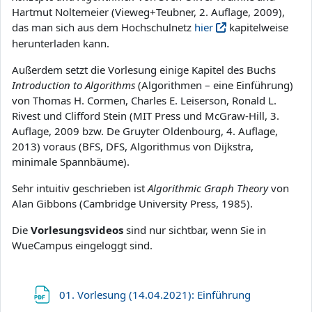
Hartmut Noltemeier (Vieweg+Teubner, 2.­ Auflage, 2009),
das man sich aus dem Hochschulnetz
hier
kapitelweise
herunterladen kann.
Außerdem setzt die Vorlesung einige Kapitel des Buchs
Introduction to Algorithms
(Algorithmen – eine Einführung)
von Thomas H. Cormen, Charles E. Leiserson, Ronald L.
Rivest und Clifford Stein (MIT Press u
nd McGraw-Hill
, 3.
Auflage, 2009 bzw. De Gruyter Oldenbourg, 4. Auflage,
2013) voraus (BFS, DFS, Algorithmus von Dijkstra,
minimale Spannbäume).
Sehr intuitiv geschrieben ist
Algorithmic Graph Theory
von
Alan Gibbons (Cambridge University Press, 1985).
Die
Vorlesungsvideos
sind nur sichtbar, wenn Sie in
WueCampus eingeloggt sind.
Datei
01. Vorlesung (14.04.2021): Einführung