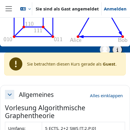
Zum Hauptinhalt
Sie sind als Gast angemeldet
Anmelden
Website-Übersicht
Startseite
Archiv
Sommersemester 2021
Grundständige Studiengänge (Bachelor, ...)
SS21: Algorithmische
Graphentheorie
Sie betrachten diesen Kurs gerade als
Guest
.
Abschnittsübersicht
Allgemeines
Alles einklappen
Einklappen
Vorlesung Algorithmische
Graphentheorie
Umfang:
5 ECTS, 2+2 SWS [T:2,P:0]