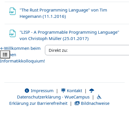
"The Rust Programming Language" von Tim
Datei
Hegemann (11.1.2016)
"LISP - A Programmable Programming Language"
Datei
von Christoph Müller (25.01.2017)
←
Willkommen beim
Kursindex öffnen
Offenen
Informatikkolloquium!
Impressum
|
Kontakt
|
Datenschutzerklärung - WueCampus
|
Erklärung zur Barrierefreiheit
|
Bildnachweise