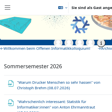
Zum Hauptinhalt
Sie sind als Gast an
Website-Übersicht
Startseite
Semesterübergreifende Veranstaltungen
Fakultät für Mathematik und Informatik
Institut für Informatik
OKInf
Materialien zu bisherigen Vorträgen
Materialien zu bisherigen
Vorträgen
Abschnittsübersicht
←
Willkommen beim Offenen Informatikkolloquium!
→
Archiv
Sommersemester 2026
"Warum Drucker Menschen so sehr hassen" von
Datei
Christoph Brehm (08.07.2026)
"Wahrscheinlich interessant: Statistik für
Informatiker:innen" von Anton Ehrmanntraut