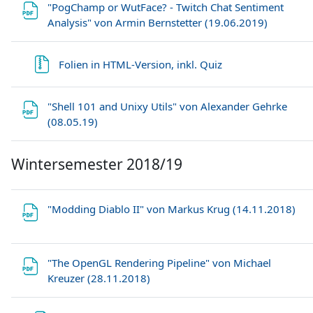
"PogChamp or WutFace? - Twitch Chat Sentiment
Datei
Analysis" von Armin Bernstetter (19.06.2019)
Datei
Folien in HTML-Version, inkl. Quiz
"Shell 101 and Unixy Utils" von Alexander Gehrke
Datei
(08.05.19)
Wintersemester 2018/19
Dat
"Modding Diablo II" von Markus Krug (14.11.2018)
"The OpenGL Rendering Pipeline" von Michael
Datei
Kreuzer (28.11.2018)