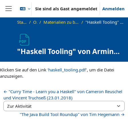
Zum Hauptinhalt
Sie sind als Gast angemeldet
Anmelden
Website-Übersicht
Startseite
OKInf
Materialien zu bisherigen Vorträgen
"Haskell Tooling" von Armin Bernstetter
"Haskell Tooling" von Armin
Bernstetter
Abschlussbedingungen
Klicken Sie auf den Link '
haskell_tooling.pdf
', um die Datei
anzuzeigen.
← "Curry Time - Learn you a Haskell" von Cameron Reuschel
und Vincent Truchseß (23.01.2018)
Zur Aktivität
"The Java Build Tool Roundup" von Tim Hegemann →