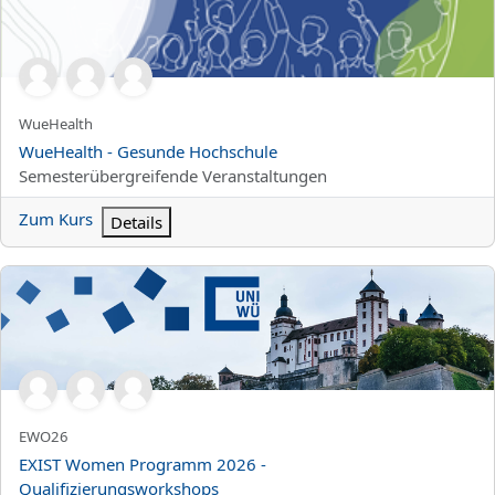
Kurzer Kursname
WueHealth
Kursname
WueHealth - Gesunde Hochschule
Kursbereich
Semesterübergreifende Veranstaltungen
Zum Kurs
Details
EXIST Women Programm 2026 - Qualifizierungsworkshops
Kurzer Kursname
EWO26
Kursname
EXIST Women Programm 2026 -
Qualifizierungsworkshops