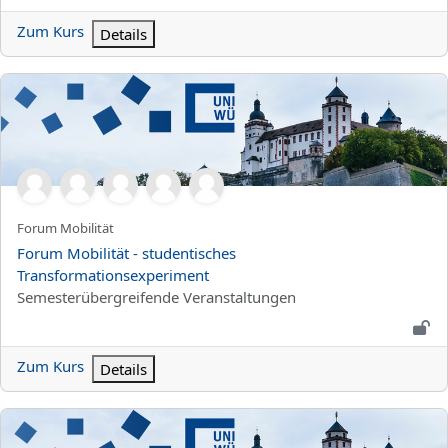
Zum Kurs
Details
Forum Mobilität - studentisches Transformationsexperiment
Kurzer Kursname
Forum Mobilität
Kursname
Forum Mobilität - studentisches
Transformationsexperiment
Kursbereich
Semesterübergreifende Veranstaltungen
Zum Kurs
Details
IP-Interdisziplinäres Projekt 2026