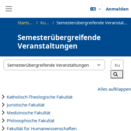
Zum Hauptinhalt
Anmelden
Website-Übersicht
Startseite
Kurse
Semesterübergreifende Veranstaltungen
Semesterübergreifende
Veranstaltungen
Kur
Kursbereiche
Kurse 
Alles aufklappen
Katholisch-Theologische Fakultät
Juristische Fakultät
Medizinische Fakultät
Philosophische Fakultät
Fakultät für Humanwissenschaften