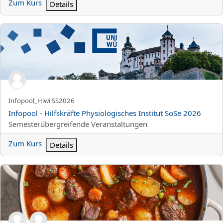
Zum Kurs
Details
Infopool - Hilfskräfte Physiologisches Institut SoSe 2026
Kurzer Kursname
Infopool_Hiwi SS2026
Kursname
Infopool - Hilfskräfte Physiologisches Institut SoSe 2026
Kursbereich
Semesterübergreifende Veranstaltungen
Zum Kurs
Details
STEW