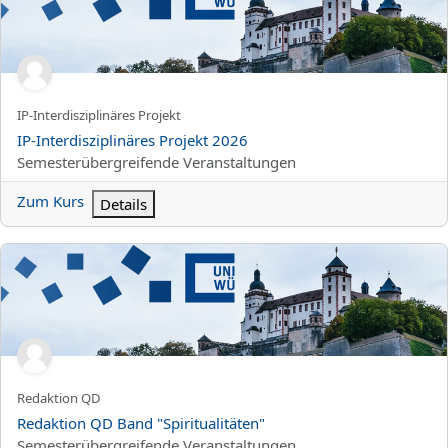
Kurzer Kursname
IP-Interdisziplinäres Projekt
Kursname
IP-Interdisziplinäres Projekt 2026
Kursbereich
Semesterübergreifende Veranstaltungen
Zum Kurs
Details
Redaktion QD Band "Spiritualitäten"
Kurzer Kursname
Redaktion QD
Kursname
Redaktion QD Band "Spiritualitäten"
Kursbereich
Semesterübergreifende Veranstaltungen