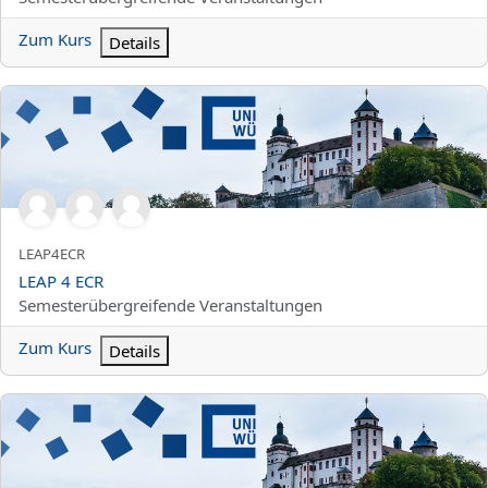
Zum Kurs
Details
LEAP 4 ECR
Kurzer Kursname
LEAP4ECR
Kursname
LEAP 4 ECR
Kursbereich
Semesterübergreifende Veranstaltungen
Zum Kurs
Details
Synopsis Kolleg: Impressionen, Fotos