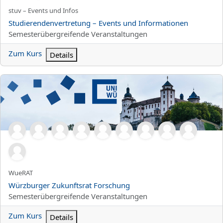
Kurzer Kursname
stuv – Events und Infos
Kursname
Studierendenvertretung – Events und Informationen
Kursbereich
Semesterübergreifende Veranstaltungen
Zum Kurs
Details
Würzburger Zukunftsrat Forschung
Kurzer Kursname
WueRAT
Kursname
Würzburger Zukunftsrat Forschung
Kursbereich
Semesterübergreifende Veranstaltungen
Zum Kurs
Details