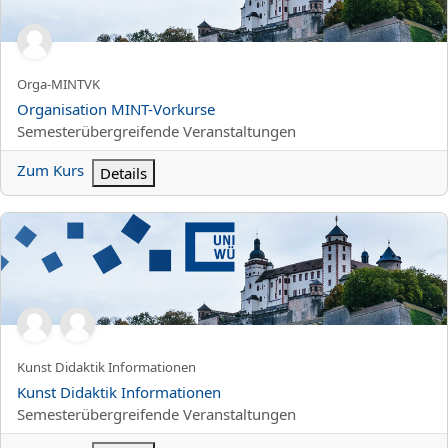
Kurzer Kursname
Orga-MINTVK
Kursname
Organisation MINT-Vorkurse
Kursbereich
Semesterübergreifende Veranstaltungen
Zum Kurs
Details
Kunst Didaktik Informationen
Kurzer Kursname
Kunst Didaktik Informationen
Kursname
Kunst Didaktik Informationen
Kursbereich
Semesterübergreifende Veranstaltungen