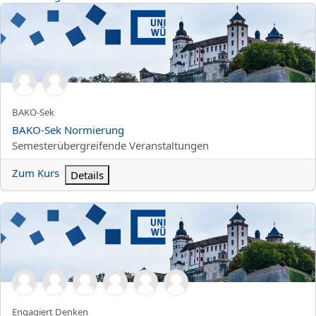
BAKO-Sek Normierung
Kurzer Kursname
BAKO-Sek
Kursname
BAKO-Sek Normierung
Kursbereich
Semesterübergreifende Veranstaltungen
Zum Kurs
Details
Studentische Tagung "Engagiert Denken"
Kurzer Kursname
Engagiert Denken