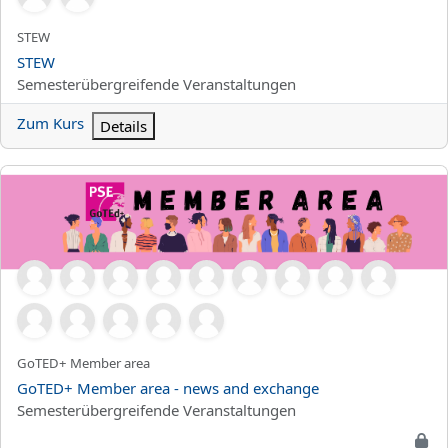
Kurzer Kursname
STEW
Kursname
STEW
Kursbereich
Semesterübergreifende Veranstaltungen
Zum Kurs
Details
GoTED+ Member area - news and exchange
Kurzer Kursname
GoTED+ Member area
Kursname
GoTED+ Member area - news and exchange
Kursbereich
Semesterübergreifende Veranstaltungen