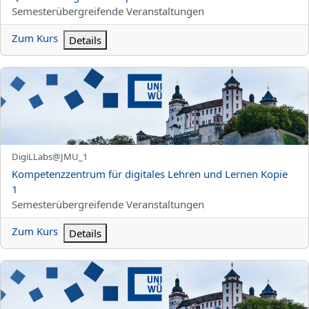
Kursbereich
Semesterübergreifende Veranstaltungen
Zum Kurs
Details
Kompetenzzentrum für digitales Lehren und Lernen Kopie 1
Kurzer Kursname
DigiLLabs@JMU_1
Kursname
Kompetenzzentrum für digitales Lehren und Lernen Kopie
1
Kursbereich
Semesterübergreifende Veranstaltungen
Zum Kurs
Details
Organisation MINT-Vorkurse