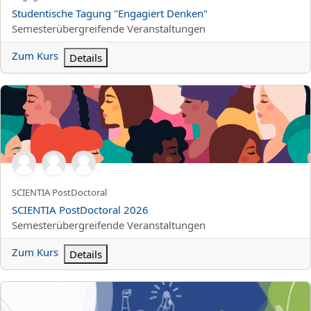
Kursname
Studentische Tagung "Engagiert Denken"
Kursbereich
Semesterübergreifende Veranstaltungen
Zum Kurs
Details
SCIENTIA PostDoctoral 2026
Kurzer Kursname
SCIENTIA PostDoctoral
Kursname
SCIENTIA PostDoctoral 2026
Kursbereich
Semesterübergreifende Veranstaltungen
Zum Kurs
Details
WueHealth - Gesunde Hochschule