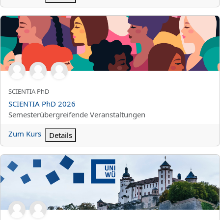
SCIENTIA PhD 2026
Kurzer Kursname
SCIENTIA PhD
Kursname
SCIENTIA PhD 2026
Kursbereich
Semesterübergreifende Veranstaltungen
Zum Kurs
Details
Studierendenvertretung – Events und Informationen