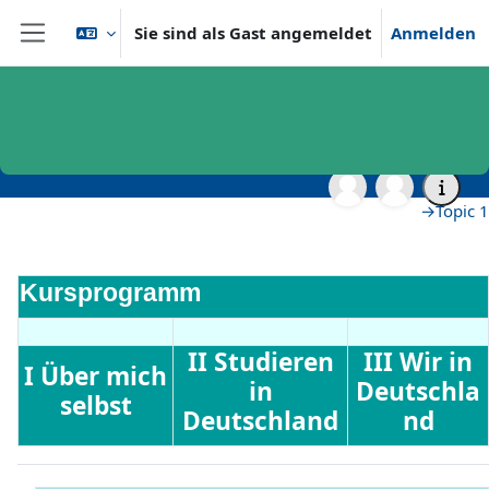
Zum Hauptinhalt
Sie sind als Gast angemeldet
Anmelden
Website-Übersicht
Startseite
vhb - Virtuelle Hochschule Bayern
vhb - Sprachen
vhb - Sprachen - Demo Kurse
vhb-Demo Wortschatz B1
Allgemeines
Allgemeines
Abschnittsübersicht
→
Topic 1
Kursprogramm
II Studieren
III Wir in
I Über mich
in
Deutschla
selbst
Deutschland
nd