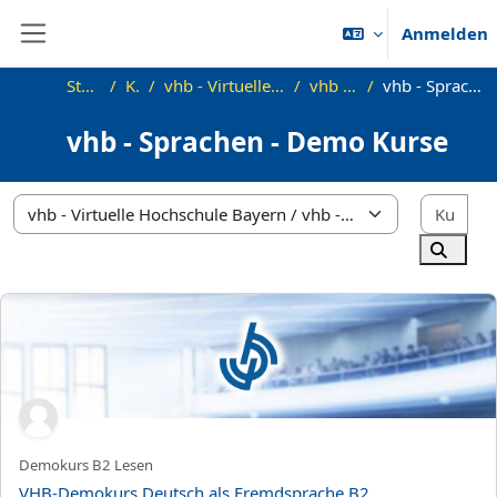
Zum Hauptinhalt
Anmelden
Website-Übersicht
Startseite
Kurse
vhb - Virtuelle Hochschule Bayern
vhb - Sprachen
vhb - Sprachen - Demo Kurse
vhb - Sprachen - Demo Kurse
Kur
Kursbereiche
Kurse 
VHB-Demokurs Deutsch als Fremdsprache B2 Akademisches Les
Kurzer Kursname
Demokurs B2 Lesen
Kursname
VHB-Demokurs Deutsch als Fremdsprache B2