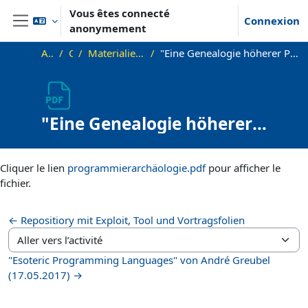
Passer au contenu principal
Vous êtes connecté
Connexion
anonymement
Panneau latéral
Accueil
OKInf
Materialien zu bisherigen Vorträgen
"Eine Genealogie höherer Programmiersprachen" von Tim Hegemann (17.05.2017)
"Eine Genealogie höherer
Programmiersprachen" von
Conditions d’achèvement
Tim Hegemann (17.05.2017)
Cliquer le lien
programmierarchäologie.pdf
pour afficher le
fichier.
← Repositiory mit Exploit, Tool und Vortragsfolien
Aller vers l’activité
"Esoteric Programming Languages" von André Greubel
(17.05.2017) →