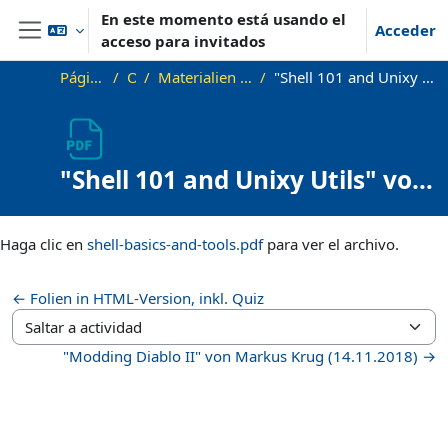
Salta al contenido principal
En este momento está usando el
Acceder
acceso para invitados
Panel lateral
Página Principal
OKInf
Materialien zu bisherigen Vorträgen
"Shell 101 and Unixy Utils" von Alexander Gehrke (08.05.19)
"Shell 101 and Unixy Utils" von
Alexander Gehrke (08.05.19)
Requisitos de finalización
Haga clic en
shell-basics-and-tools.pdf
para ver el archivo.
← Folien in HTML-Version, inkl. Quiz
Saltar a actividad
"Modding Diablo II" von Markus Krug (14.11.2018) →