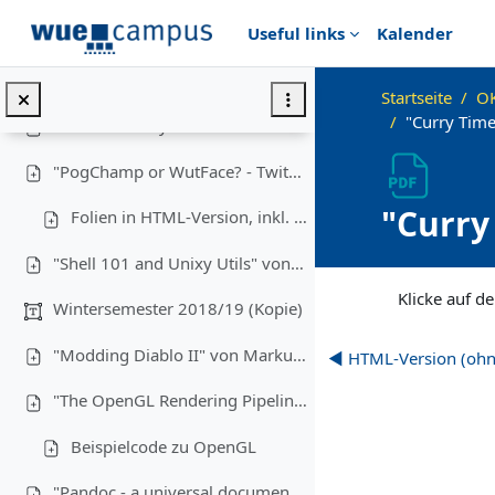
Zum Hauptinhalt
"WAT²" von Tim Hegemann
Useful links
Kalender
Sommersemester 2019 (Kopie) (Kopie)
Startseite
OK
"Curry Time
"WebAssembly" von Michael Kreuzer (3.7.19)
"PogChamp or WutFace? - Twitch Chat Sentiment Analysis" von Armin Bernstetter (19.06.2019)
"Curry
Folien in HTML-Version, inkl. Quiz
Vincen
"Shell 101 and Unixy Utils" von Alexander Gehrke (08.05.19)
Abschlussbedingu
Klicke auf de
Wintersemester 2018/19 (Kopie)
"Modding Diablo II" von Markus Krug (14.11.2018)
◀︎ HTML-Version (ohn
"The OpenGL Rendering Pipeline" von Michael Kreuzer (28.11.2018)
Beispielcode zu OpenGL
"Pandoc - a universal document converter" von Yasin Raies (9.2.2019)