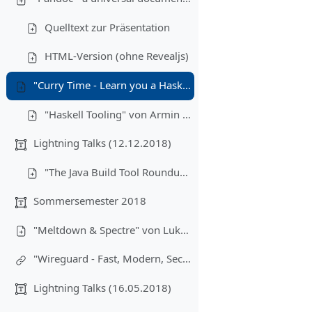
Quelltext zur Präsentation
HTML-Version (ohne Revealjs)
"Curry Time - Learn you a Haskell" von Cameron Reuschel und Vincent Truchseß (23.01.2018)
"Haskell Tooling" von Armin Bernstetter
Lightning Talks (12.12.2018)
"The Java Build Tool Roundup" von Tim Hegemann
Sommersemester 2018
"Meltdown & Spectre" von Lukas Iffländer (27.06.2018)
"Wireguard - Fast, Modern, Secure VPN Tunnel" von Johannes "Lemmi" Kimmel (Mitschnitt des Vortrags auf der Easterhegg 2018)
Lightning Talks (16.05.2018)