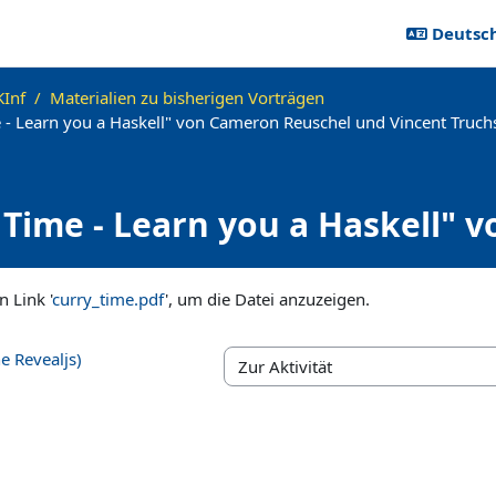
Deutsch 
Inf
Materialien zu bisherigen Vorträgen
 - Learn you a Haskell" von Cameron Reuschel und Vincent Truch
 Time - Learn you a Haskell"
t Truchseß (23.01.2018)
ngen
n Link '
curry_time.pdf
', um die Datei anzuzeigen.
e Revealjs)
Zur Aktivität