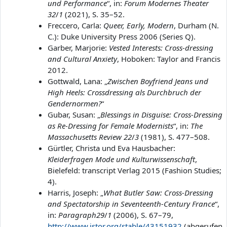
und Performance
“, in:
Forum Modernes Theater
32
/
1
(2021), S. 35–52.
Freccero, Carla:
Queer, Early, Modern
, Durham (N.
C.): Duke University Press 2006 (Series Q).
Garber, Marjorie:
Vested Interests: Cross-dressing
and Cultural Anxiety
, Hoboken: Taylor and Francis
2012.
Gottwald, Lana: „
Zwischen Boyfriend Jeans und
High Heels: Crossdressing als Durchbruch der
Gendernormen?
“
Gubar, Susan: „
Blessings in Disguise: Cross-Dressing
as Re-Dressing for Female Modernists
“, in:
The
Massachusetts Review
22
/
3
(1981), S. 477–508.
Gürtler, Christa und Eva Hausbacher:
Kleiderfragen Mode und Kulturwissenschaft
,
Bielefeld: transcript Verlag 2015 (Fashion Studies;
4).
Harris, Joseph: „
What Butler Saw: Cross-Dressing
and Spectatorship in Seventeenth-Century France
“,
in:
Paragraph
29
/
1
(2006), S. 67–79,
http://www.jstor.org/stable/43151932
(abgerufen