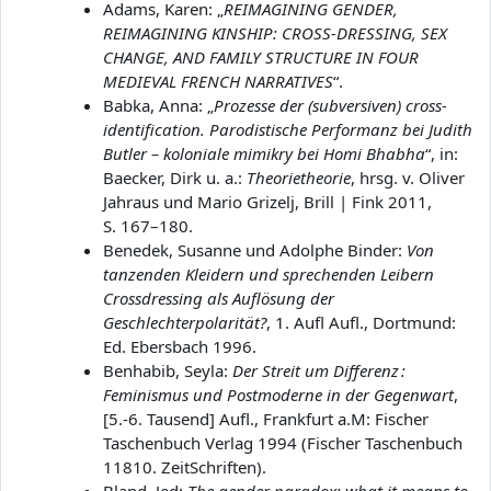
Adams, Karen: „
REIMAGINING GENDER,
REIMAGINING KINSHIP: CROSS-DRESSING, SEX
CHANGE, AND FAMILY STRUCTURE IN FOUR
MEDIEVAL FRENCH NARRATIVES
“.
Babka, Anna: „
Prozesse der (subversiven) cross-
identification. Parodistische Performanz bei Judith
Butler – koloniale mimikry bei Homi Bhabha
“, in:
Baecker, Dirk u. a.:
Theorietheorie
, hrsg. v. Oliver
Jahraus und Mario Grizelj, Brill | Fink 2011,
S. 167–180.
Benedek, Susanne und Adolphe Binder:
Von
tanzenden Kleidern und sprechenden Leibern
Crossdressing als Auflösung der
Geschlechterpolarität?
, 1. Aufl Aufl., Dortmund:
Ed. Ebersbach 1996.
Benhabib, Seyla:
Der Streit um Differenz :
Feminismus und Postmoderne in der Gegenwart
,
[5.-6. Tausend] Aufl., Frankfurt a.M: Fischer
Taschenbuch Verlag 1994 (Fischer Taschenbuch
11810. ZeitSchriften).
Bland, Jed:
The gender paradox: what it means to