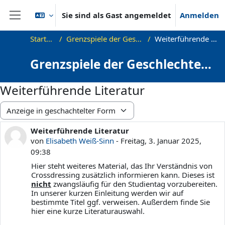
Zum Hauptinhalt
Sie sind als Gast angemeldet
Anmelden
Website-Übersicht
Startseite
Grenzspiele der Geschlechter
Weiterführende Literatur
Grenzspiele der Geschlechter:
Crossdressing und
Weiterführende Literatur
Genderdiversität in Literatur,
Theorie und Film
Anzeigemodus
Weiterführende Literatur
Anzahl Antworten: 0
von
Elisabeth Weiß-Sinn
-
Freitag, 3. Januar 2025,
09:38
Hier steht weiteres Material, das Ihr Verständnis von
Crossdressing zusätzlich informieren kann. Dieses ist
nicht
zwangsläufig für den Studientag vorzubereiten.
In unserer kurzen Einleitung werden wir auf
bestimmte Titel ggf. verweisen. Außerdem finde Sie
hier eine kurze Literaturauswahl.