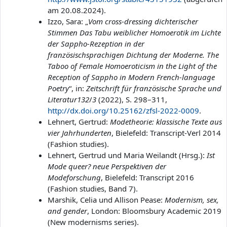
am 20.08.2024).
Izzo, Sara: „
Vom cross-dressing dichterischer
Stimmen Das Tabu weiblicher Homoerotik im Lichte
der Sappho-Rezeption in der
französischsprachigen Dichtung der Moderne. The
Taboo of Female Homoeroticism in the Light of the
Reception of Sappho in Modern French-language
Poetry
“, in:
Zeitschrift für französische Sprache und
Literatur
132
/
3
(2022), S. 298–311,
http://dx.doi.org/10.25162/zfsl-2022-0009
.
Lehnert, Gertrud:
Modetheorie: klassische Texte aus
vier Jahrhunderten
, Bielefeld: Transcript-Verl 2014
(Fashion studies).
Lehnert, Gertrud und Maria Weilandt (Hrsg.):
Ist
Mode queer? neue Perspektiven der
Modeforschung
, Bielefeld: Transcript 2016
(Fashion studies, Band 7).
Marshik, Celia und Allison Pease:
Modernism, sex,
and gender
, London: Bloomsbury Academic 2019
(New modernisms series).