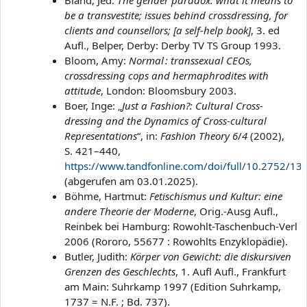
be a transvestite; issues behind crossdressing, for
clients and counsellors; [a self-help book]
, 3. ed
Aufl., Belper, Derby: Derby TV TS Group 1993.
Bloom, Amy:
Normal : transsexual CEOs,
crossdressing cops and hermaphrodites with
attitude
, London: Bloomsbury 2003.
Boer, Inge: „
Just a Fashion?: Cultural Cross-
dressing and the Dynamics of Cross-cultural
Representations
“, in:
Fashion Theory
6
/
4
(2002),
S. 421–440,
https://www.tandfonline.com/doi/full/10.2752/
(abgerufen am 03.01.2025).
Böhme, Hartmut:
Fetischismus und Kultur: eine
andere Theorie der Moderne
, Orig.-Ausg Aufl.,
Reinbek bei Hamburg: Rowohlt-Taschenbuch-Verl
2006 (Rororo, 55677 : Rowohlts Enzyklopädie).
Butler, Judith:
Körper von Gewicht: die diskursiven
Grenzen des Geschlechts
, 1. Aufl Aufl., Frankfurt
am Main: Suhrkamp 1997 (Edition Suhrkamp,
1737 = N.F. ; Bd. 737).