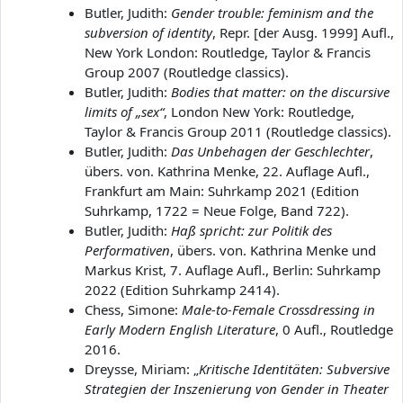
Butler, Judith:
Gender trouble: feminism and the
subversion of identity
, Repr. [der Ausg. 1999] Aufl.,
New York London: Routledge, Taylor & Francis
Group 2007 (Routledge classics).
Butler, Judith:
Bodies that matter: on the discursive
limits of „sex“
, London New York: Routledge,
Taylor & Francis Group 2011 (Routledge classics).
Butler, Judith:
Das Unbehagen der Geschlechter
,
übers. von. Kathrina Menke, 22. Auflage Aufl.,
Frankfurt am Main: Suhrkamp 2021 (Edition
Suhrkamp, 1722 = Neue Folge, Band 722).
Butler, Judith:
Haß spricht: zur Politik des
Performativen
, übers. von. Kathrina Menke und
Markus Krist, 7. Auflage Aufl., Berlin: Suhrkamp
2022 (Edition Suhrkamp 2414).
Chess, Simone:
Male-to-Female Crossdressing in
Early Modern English Literature
, 0 Aufl., Routledge
2016.
Dreysse, Miriam: „
Kritische Identitäten: Subversive
Strategien der Inszenierung von Gender in Theater