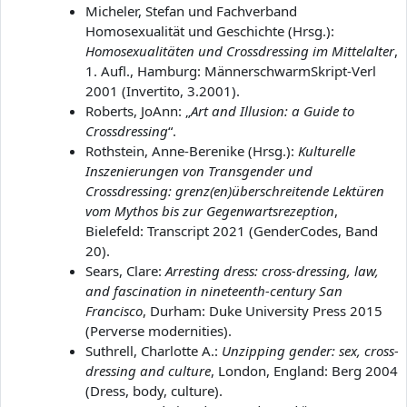
Micheler, Stefan und Fachverband
Homosexualität und Geschichte (Hrsg.):
Homosexualitäten und Crossdressing im Mittelalter
,
1. Aufl., Hamburg: MännerschwarmSkript-Verl
2001 (Invertito, 3.2001).
Roberts, JoAnn: „
Art and Illusion: a Guide to
Crossdressing
“.
Rothstein, Anne-Berenike (Hrsg.):
Kulturelle
Inszenierungen von Transgender und
Crossdressing: grenz(en)überschreitende Lektüren
vom Mythos bis zur Gegenwartsrezeption
,
Bielefeld: Transcript 2021 (GenderCodes, Band
20).
Sears, Clare:
Arresting dress: cross-dressing, law,
and fascination in nineteenth-century San
Francisco
, Durham: Duke University Press 2015
(Perverse modernities).
Suthrell, Charlotte A.:
Unzipping gender: sex, cross-
dressing and culture
, London, England: Berg 2004
(Dress, body, culture).