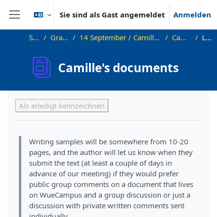
Zum Hauptinhalt
Sie sind als Gast angemeldet
Anmelden
Website-Übersicht
Startseite
Grad Writing Group
14 September / Camille, Josephine; Conferences, Networks, Calls for Papers
Camille's documents
Listenansicht
Camille's documents
Abschlussbedingungen
Als erledigt kennzeichnen
Writing samples will be somewhere from 10-20
pages, and the author will let us know when they
submit the text (at least a couple of days in
advance of our meeting) if they would prefer
public group comments on a document that lives
on WueCampus and a group discussion or just a
discussion with private written comments sent
individually.