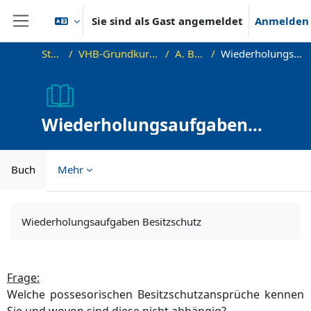
Zum Hauptinhalt
Sie sind als Gast angemeldet
Anmelden
Website-Übersicht
Startseite
VHB-Grundkurs Sachenrecht - Demo
A. Besitzschutz
Wiederholungsaufgaben Besitzschutz
Wiederholungsaufgaben
Besitzschutz
Buch
Mehr
Abschlussbedingungen
Wiederholungsaufgaben Besitzschutz
Frage:
Welche possesorischen Besitzschutzansprüche kennen
Sie und wovon sind diese nicht abhängig?