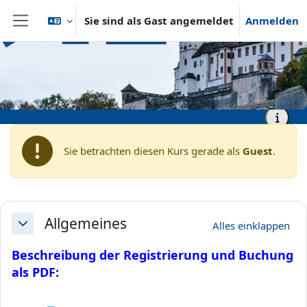
Zum Hauptinhalt
Sie sind als Gast angemeldet
Anmelden
Website-Übersicht
Startseite
vhb - Virtuelle Hochschule Bayern
Informationen zum vhb-
Kurszugang
Sie betrachten diesen Kurs gerade als
Guest
.
Abschnittsübersicht
Allgemeines
Alles einklappen
Einklappen
Beschreibung der Registrierung und Buchung
als PDF: