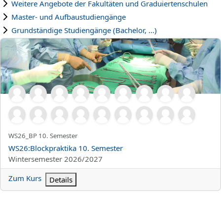
Weitere Angebote der Fakultäten und Graduiertenschulen
Master- und Aufbaustudiengänge
Grundständige Studiengänge (Bachelor, ...)
WS26:Blockpraktika 10. Semester
Kurzer Kursname
WS26_BP 10. Semester
Kursname
WS26:Blockpraktika 10. Semester
Kursbereich
Wintersemester 2026/2027
Zum Kurs
Details