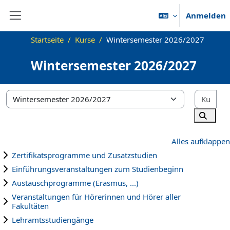
Zum Hauptinhalt
Anmelden
Website-Übersicht
Startseite
Kurse
Wintersemester 2026/2027
Wintersemester 2026/2027
Kur
Kursbereiche
Kurse 
Alles aufklappen
Zertifikatsprogramme und Zusatzstudien
Einführungsveranstaltungen zum Studienbeginn
Austauschprogramme (Erasmus, ...)
Veranstaltungen für Hörerinnen und Hörer aller
Fakultäten
Lehramtsstudiengänge