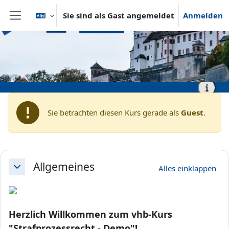
Zum Hauptinhalt
Sie sind als Gast angemeldet
Anmelden
Website-Übersicht
Startseite
vhb - Virtuelle Hochschule Bayern
vhb - Rechtswissenschaft
vhb - Prof. Hilgendorf, Prof. Bosch, Prof. Kudlich, Prof. Satzger
vhb - Strafprozessrecht - Demo
Sie betrachten diesen Kurs gerade als
Guest
.
Abschnittsübersicht
Allgemeines
Alles einklappen
Einklappen
Herzlich Willkommen zum vhb-Kurs
"Strafprozessrecht - Demo"!