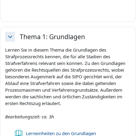
i
d
e
Thema 1: Grundlagen
Einklappen
o
Lernen Sie in diesem Thema die Grundlagen des
Strafprozessrechts kennen, die für alle Stadien des
a
Strafverfahrens relevant sein können. Zu den Grundlagen
gehören die Rechtsquellen des Strafprozessrechts, wobei
b
besonderes Augenmerk auf die StPO gerichtet wird, der
Ablauf eine Strafverfahren sowie die dabei geltenden
s
Prozessmaximen und Verfahrensgrundsätze. Außerdem
werden die sachlichen und örtlichen Zuständigkeiten im
p
ersten Rechtszug erläutert.
i
Bearbeitungszeit: ca. 3h
e
Buch
Lerneinheiten zu den Grundlagen