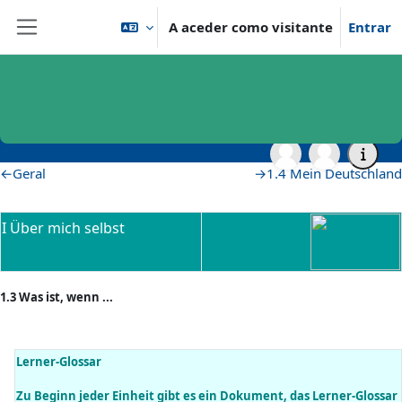
Ir para o conteúdo principal
A aceder como visitante
Entrar
Painel lateral
Página principal
vhb - Virtuelle Hochschule Bayern
vhb - Sprachen
vhb - Sprachen - Demo Kurse
vhb-Demo Wortschatz B1
Topic 
Topic 1
Lista de secções
←
Geral
→
1.4 Mein Deutschland
I Über mich selbst
1.3 Was ist, wenn ...
Lerner-Glossar
Zu Beginn jeder Einheit gibt es ein Dokument, das Lerner-Glossar