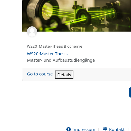
WS20:Master-Thesis
Kursun kısa adı
WS20_Master-Thesis Biochemie
Kurs Adı
WS20:Master-Thesis
Kurs kategorisi
Master- und Aufbaustudiengänge
Go to course
Details
Impressum
|
Kontakt
|