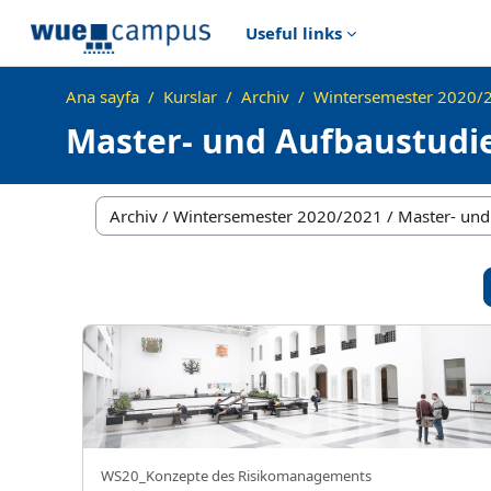
Ana içeriğe git
Useful links
Ana sayfa
Kurslar
Archiv
Wintersemester 2020/
Master- und Aufbaustud
Kurs Kategorileri
WS21:Risikomanagement I: Konzepte des Risikomana
Kursun kısa adı
WS20_Konzepte des Risikomanagements