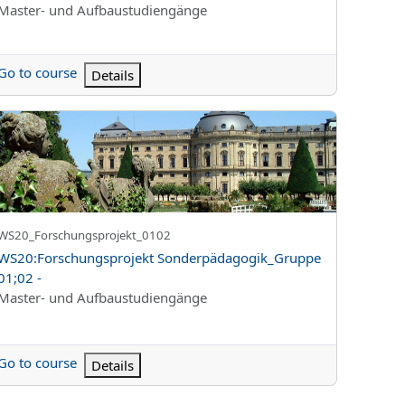
Kurs kategorisi
Master- und Aufbaustudiengänge
Go to course
Details
20:Forschungsprojekt Sonderpädagogik_Gruppe 01;02 -
Kursun kısa adı
WS20_Forschungsprojekt_0102
Kurs Adı
WS20:Forschungsprojekt Sonderpädagogik_Gruppe
01;02 -
Kurs kategorisi
Master- und Aufbaustudiengänge
Go to course
Details