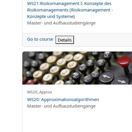
Kurs Adı
WS21:Risikomanagement I: Konzepte des
Risikomanagements (Risikomanagement -
Konzepte und Systeme)
Kurs kategorisi
Master- und Aufbaustudiengänge
Go to course
Details
WS20: Approximationsalgorithmen
Kursun kısa adı
WS20_Approx
Kurs Adı
WS20: Approximationsalgorithmen
Kurs kategorisi
Master- und Aufbaustudiengänge