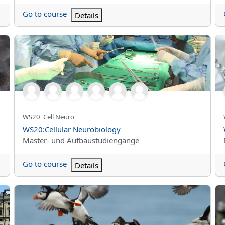
Go to course
Details
WS20:Cellular Neurobiology
WS
Kursun kısa adı
WS20_Cell Neuro
Kurs Adı
WS20:Cellular Neurobiology
Kurs kategorisi
Master- und Aufbaustudiengänge
Go to course
Details
WS20: Advanced Algorithms
WS