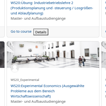
Kurs Adı
WS20:Übung: Industriebetriebslehre 2
(Produktionsplanung und -steuerung / Losgrößen-
und Ablaufplanung)
Kurs kategorisi
Master- und Aufbaustudiengänge
Go to course
Details
WS20:Experimental Economics (Ausgewählte Probleme aus de
WS
Kursun kısa adı
WS20_Experimental
Kurs Adı
WS20:Experimental Economics (Ausgewählte
Probleme aus dem Bereich
Wirtschaftswissenschaft)
Kurs kategorisi
Master- und Aufbaustudiengänge