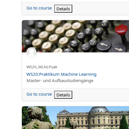
Go to course
Details
WS20:Praktikum Machine Learning
Kursun kısa adı
WS20_MLNLPrjak
Kurs Adı
WS20:Praktikum Machine Learning
Kurs kategorisi
Master- und Aufbaustudiengänge
Go to course
Details
WS20_MK On the Job