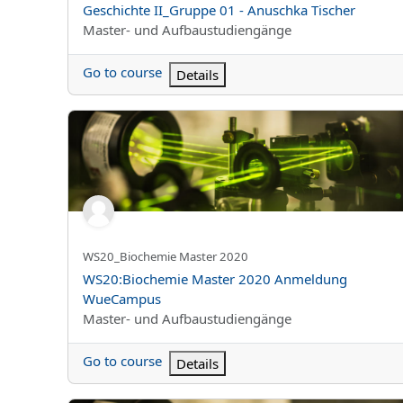
Geschichte II_Gruppe 01 - Anuschka Tischer
Kurs kategorisi
Master- und Aufbaustudiengänge
Go to course
Details
WS20:Biochemie Master 2020 Anmeldung WueCamp
Kursun kısa adı
WS20_Biochemie Master 2020
Kurs Adı
WS20:Biochemie Master 2020 Anmeldung
WueCampus
Kurs kategorisi
Master- und Aufbaustudiengänge
Go to course
Details