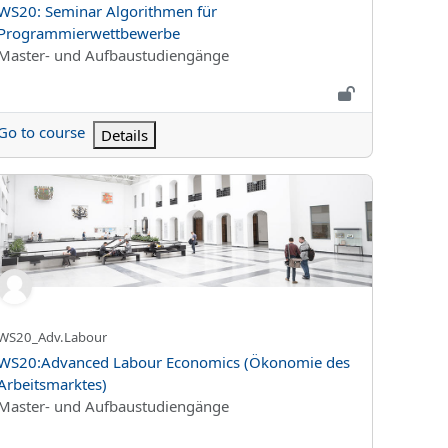
Kurs Adı
WS20: Seminar Algorithmen für
Programmierwettbewerbe
Kurs kategorisi
Master- und Aufbaustudiengänge
Go to course
Details
m Bereich Wirtschaftswissenschaft)
20:Advanced Labour Economics (Ökonomie des Arbeitsmarktes)
Kursun kısa adı
WS20_Adv.Labour
Kurs Adı
WS20:Advanced Labour Economics (Ökonomie des
Arbeitsmarktes)
Kurs kategorisi
Master- und Aufbaustudiengänge