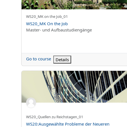
Kursun kısa adı
WS20_MK on the Job_01
Kurs Adı
WS20_MK On the Job
Kurs kategorisi
Master- und Aufbaustudiengänge
Go to course
Details
WS20:Ausgewählte Probleme der Neueren Geschichte 
Kursun kısa adı
WS20_Quellen zu Reichstagen_01
Kurs Adı
WS20:Ausgewählte Probleme der Neueren