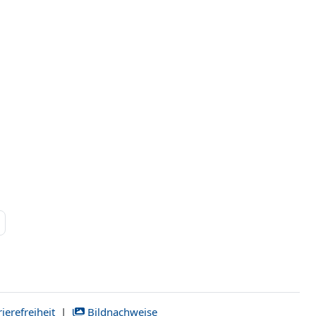
 11
Sonraki Sayfa
ierefreiheit
|
Bildnachweise