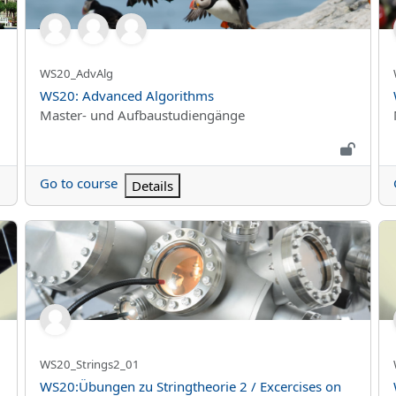
Kursun kısa adı
WS20_AdvAlg
Kurs Adı
WS20: Advanced Algorithms
Kurs kategorisi
Master- und Aufbaustudiengänge
Go to course
Details
II_Gruppe 01 - Anuschka Tischer
WS20:Übungen zu Stringtheorie 2 / Excercises on String Th
WS
Kursun kısa adı
WS20_Strings2_01
Kurs Adı
WS20:Übungen zu Stringtheorie 2 / Excercises on