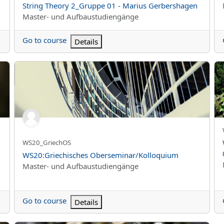
String Theory 2_Gruppe 01 - Marius Gerbershagen
Kurs kategorisi
Master- und Aufbaustudiengänge
Go to course
Details
us
WS20:Griechisches Oberseminar/Kolloquium
WS
Kursun kısa adı
WS20_GriechOS
Kurs Adı
WS20:Griechisches Oberseminar/Kolloquium
Kurs kategorisi
Master- und Aufbaustudiengänge
Go to course
Details