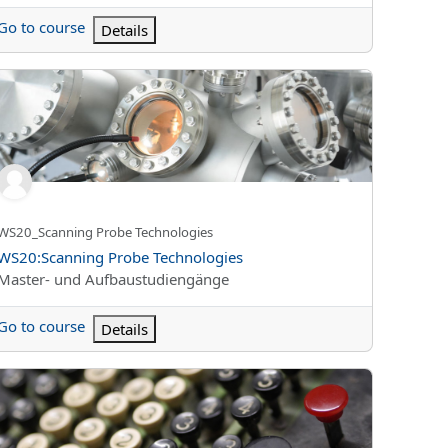
Go to course
Details
20:Scanning Probe Technologies
Kursun kısa adı
WS20_Scanning Probe Technologies
Kurs Adı
WS20:Scanning Probe Technologies
Kurs kategorisi
Master- und Aufbaustudiengänge
Go to course
Details
20:Versicherungsmathematik 2