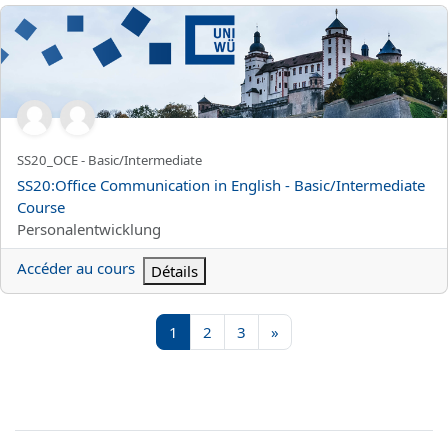
SS20:Office Communication in English - Basic/Intermediate Cour
Nom abrégé du cours
SS20_OCE - Basic/Intermediate
Nom du cours
SS20:Office Communication in English - Basic/Intermediate
Course
Catégorie de cours
Personalentwicklung
Accéder au cours
Détails
Page 1
Page 2
Page 3
Page suivante
1
2
3
»