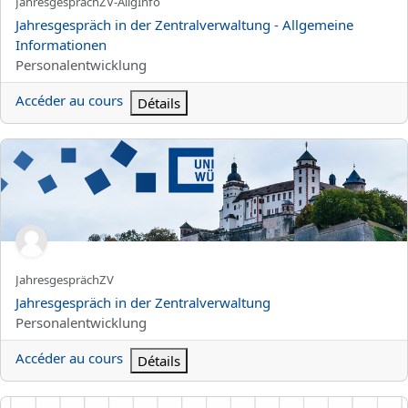
Nom abrégé du cours
JahresgesprächZV-AllgInfo
Nom du cours
Jahresgespräch in der Zentralverwaltung - Allgemeine
Informationen
Catégorie de cours
Personalentwicklung
Accéder au cours
Détails
Jahresgespräch in der Zentralverwaltung
Nom abrégé du cours
JahresgesprächZV
Nom du cours
Jahresgespräch in der Zentralverwaltung
Catégorie de cours
Personalentwicklung
Accéder au cours
Détails
Konfliktgespräche als Führungskraft gekonnt moderieren