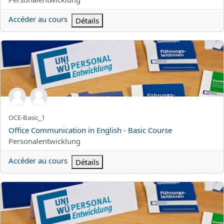
Accéder au cours
Détails
Office Communication in English - Basic Course
Nom abrégé du cours
OCE-Basic_1
Nom du cours
Office Communication in English - Basic Course
Catégorie de cours
Personalentwicklung
Accéder au cours
Détails
Schreibwerkstatt "Verständliche Sprache in Texten im Kontext der