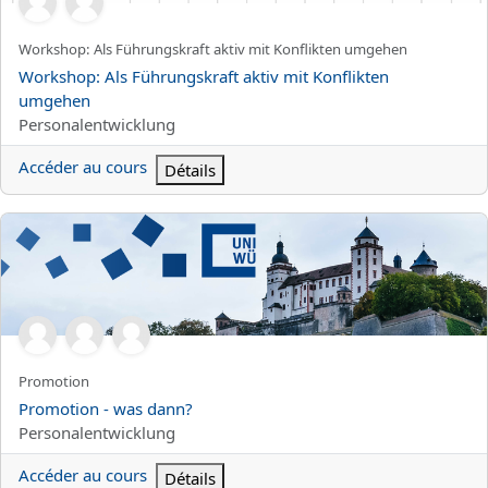
Nom abrégé du cours
Workshop: Als Führungskraft aktiv mit Konflikten umgehen
Nom du cours
Workshop: Als Führungskraft aktiv mit Konflikten
umgehen
Catégorie de cours
Personalentwicklung
Accéder au cours
Détails
Promotion - was dann?
Nom abrégé du cours
Promotion
Nom du cours
Promotion - was dann?
Catégorie de cours
Personalentwicklung
Accéder au cours
Détails