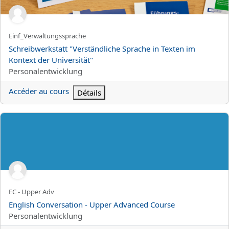
Nom abrégé du cours
Einf_Verwaltungssprache
Nom du cours
Schreibwerkstatt "Verständliche Sprache in Texten im
Kontext der Universität"
Catégorie de cours
Personalentwicklung
Accéder au cours
Détails
English Conversation - Upper Advanced Course
Nom abrégé du cours
EC - Upper Adv
Nom du cours
English Conversation - Upper Advanced Course
Catégorie de cours
Personalentwicklung