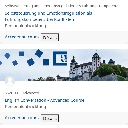
Nom abrégé du cours
Selbststeuerung und Emotionsregulation als Führungskompetenz bei Konflikten
Nom du cours
Selbststeuerung und Emotionsregulation als
Führungskompetenz bei Konflikten
Catégorie de cours
Personalentwicklung
Accéder au cours
Détails
English Conversation - Advanced Course
Nom abrégé du cours
SS20_EC - Advanced
Nom du cours
English Conversation - Advanced Course
Catégorie de cours
Personalentwicklung
Accéder au cours
Détails