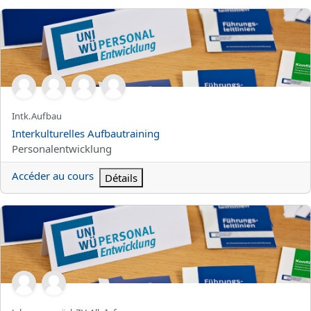
Interkulturelles Aufbautraining
Nom abrégé du cours
Intk.Aufbau
Nom du cours
Interkulturelles Aufbautraining
Catégorie de cours
Personalentwicklung
Accéder au cours
Détails
Jahresgespräch in der Zentralverwaltung - Allgemeine Informati