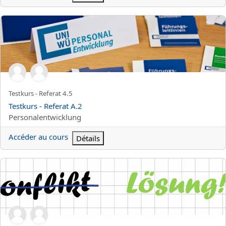
Testkurs - Referat A.2
Nom abrégé du cours
Testkurs - Referat 4.5
Nom du cours
Testkurs - Referat A.2
Catégorie de cours
Personalentwicklung
Accéder au cours
Détails
Selbststeuerung und Emotionsregulation als Führungskompetenz