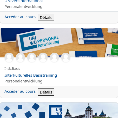
Nom du cours
UNIversInternational
Catégorie de cours
Personalentwicklung
Accéder au cours
Détails
Interkulturelles Basistraining
Nom abrégé du cours
Intk.Basis
Nom du cours
Interkulturelles Basistraining
Catégorie de cours
Personalentwicklung
Accéder au cours
Détails
English Conversation - Lower Advanced Course