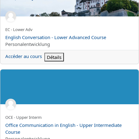
Nom abrégé du cours
EC - Lower Adv
Nom du cours
English Conversation - Lower Advanced Course
Catégorie de cours
Personalentwicklung
Accéder au cours
Détails
Office Communication in English - Upper Intermediate Course
Nom abrégé du cours
OCE - Upper Interm
Nom du cours
Office Communication in English - Upper Intermediate
Course
Catégorie de cours
Personalentwicklung