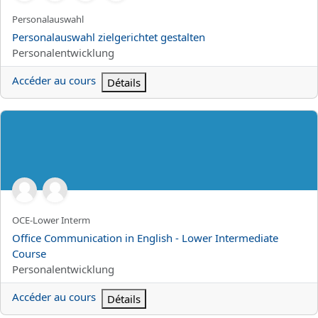
Nom abrégé du cours
Personalauswahl
Nom du cours
Personalauswahl zielgerichtet gestalten
Catégorie de cours
Personalentwicklung
Accéder au cours
Détails
Office Communication in English - Lower Intermediate Course
Nom abrégé du cours
OCE-Lower Interm
Nom du cours
Office Communication in English - Lower Intermediate
Course
Catégorie de cours
Personalentwicklung
Accéder au cours
Détails