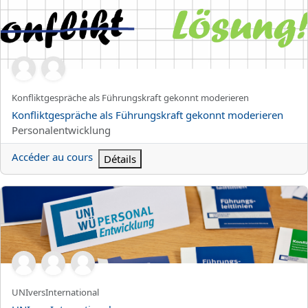
Nom abrégé du cours
Konfliktgespräche als Führungskraft gekonnt moderieren
Nom du cours
Konfliktgespräche als Führungskraft gekonnt moderieren
Catégorie de cours
Personalentwicklung
Accéder au cours
Détails
UNIversInternational
Nom abrégé du cours
UNIversInternational