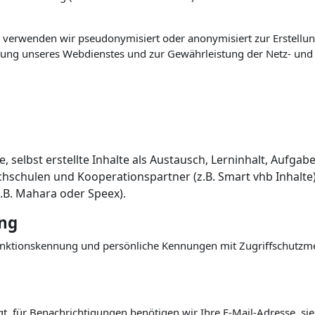
dia verwenden wir pseudonymisiert oder anonymisiert zur Erstellu
ung unseres Webdienstes und zur Gewährleistung der Netz- und 
e, s
elbst erstellte Inhalte als Austausch, Lerninhalt, Aufg
chschulen und Kooperationspartner (z.B. Smart vhb Inhalte
z.B. Mahara oder Speex).
ung
unktionskennung und persönliche Kennungen mit Zugriffschut
t, für Benachrichtigungen benötigen wir Ihre E-Mail-Adresse, si