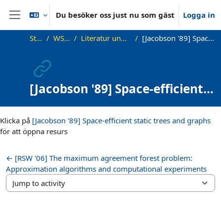
Gå direkt till huvudinnehåll
Du besöker oss just nu som gäst
Logga in
Sidopanel
Startsida
WS20_AdvAlg
Literatur und zusätzliche Materialien
[Jacobson '89] Space-efficient static trees and graphs
[Jacobson '89] Space-efficient
static trees and graphs
Slutförandvillkor
Klicka på
[Jacobson '89] Space-efficient static trees and graphs
för att öppna resurs
← [RSW '06] The maximum agreement forest problem:
Approximation algorithms and computational experiments
Jump to activity