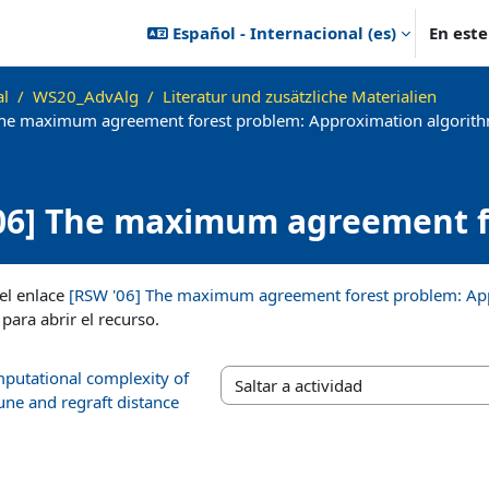
Español - Internacional ‎(es)‎
En est
al
WS20_AdvAlg
Literatur und zusätzliche Materialien
The maximum agreement forest problem: Approximation algorith
06] The maximum agreement f
imation algorithms and comp
ización
 el enlace
[RSW '06] The maximum agreement forest problem: Ap
para abrir el recurso.
mputational complexity of
Saltar a actividad
une and regraft distance