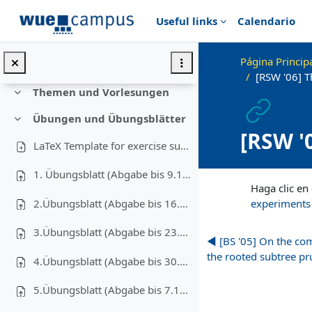
Salta al contenido principal
Useful links
Calendario
Página Princip
Colapsar
[RSW '06] 
Themen und Vorlesungen
Colapsar
Übungen und Übungsblätter
Colapsar
[RSW '
LaTeX Template for exercise submissions
Approx
1. Übungsblatt (Abgabe bis 9.11.2020)
Requisitos de final
Haga clic en
2.Übungsblatt (Abgabe bis 16.11.2020)
experiments
3.Übungsblatt (Abgabe bis 23.11.2020)
◀︎ [BS '05] On the co
the rooted subtree pr
4.Übungsblatt (Abgabe bis 30.11.2020)
5.Übungsblatt (Abgabe bis 7.12.2020)