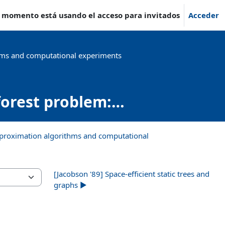
e momento está usando el acceso para invitados
Acceder
ms and computational experiments
orest problem:
utational experiments
proximation algorithms and computational
[Jacobson '89] Space-efficient static trees and
graphs ▶︎