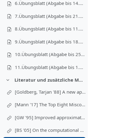
6.Übungsblatt (Abgabe bis 14.12.2020)
7.Übungsblatt (Abgabe bis 21.12.2020)
8.Übungsblatt (Abgabe bis 11.01.2021)
9.Übungsblatt (Abgabe bis 18.01.2021)
10.Übungsblatt (Abgabe bis 25.01.2021)
11.Übungsblatt (Abgabe bis 1.02.2021)
Literatur und zusätzliche Materialien
Colapsar
[Goldberg, Tarjan '88] A new approach to the maximum-flow problem
[Mann '17] The Top Eight Misconceptions about NP-Hardness
[GW '95] Improved approximation algorithms for maximum cut and satisfiability problems using semidefinite programming
[BS '05] On the computational complexity of the rooted subtree prune and regraft distance