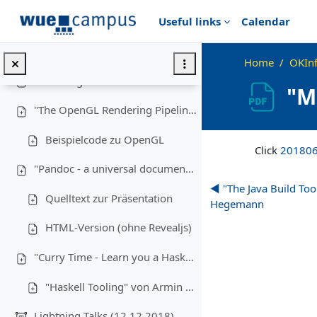
Skip to main content
Useful links
Calendar
"Shell 101 and Unixy Utils" von Alexander Gehrke (08.05.19)
Wintersemester 2018/19 (Kopie)
Home
OKIn
"Modding Diablo II" von Markus Krug (14.11.2018)
"M
"The OpenGL Rendering Pipeline" von Michael Kreuzer (28.11.2018)
Completion requir
Beispielcode zu OpenGL
Click
201806
"Pandoc - a universal document converter" von Yasin Raies (9.2.2019)
◀︎ "The Java Build To
Quelltext zur Präsentation
Hegemann
HTML-Version (ohne Revealjs)
"Curry Time - Learn you a Haskell" von Cameron Reuschel und Vincent Truchseß (23.01.2018)
"Haskell Tooling" von Armin Bernstetter
Lightning Talks (12.12.2018)