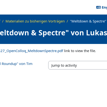
Eng
f
Materialien zu bisherigen Vorträgen
"Meltdown & Spectre" 
eltdown & Spectre" von Lukas 
ements
27_OpenColloq_MeltdownSpectre.pdf
link to view the file.
ol Roundup" von Tim
Jump to activity