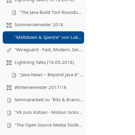
"The Java Build Tool Roundup" von Tim Hegemann
Sommersemester 2018
"Meltdown & Spectre" von Lukas Iffländer (27.06.2018)
"Wireguard - Fast, Modern, Secure VPN Tunnel" von Johannes "Lemmi" Kimmel (Mitschnitt des Vortrags auf der Easterhegg 2018)
Lightning Talks (16.05.2018)
"Java-News ‒ Beyond Java 8" von Tim Hegemann
Wintersemester 2017/18
Seminararbeit zu "Bits & Brains" von Jürgen Zöller (25.10.2017)
"VR zum Kotzen - Motion Sickness in Virtual Reality" von Michael Kreuzer und Peter Ziegler (8.11.2017)
"The Open Source Media Toolbelt" von Yasin Raies (22.11.2017)