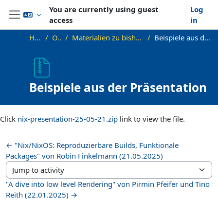
Skip to main content
You are currently using guest
Log
access
in
Side panel
Home
OKInf
Materialien zu bisherigen Vorträgen
Beispiele aus der Präsentation
Beispiele aus der Präsentation
Completion requirements
Click
nix-presentation-25-05-21.zip
link to view the file.
← "Nix/NixOS: Reproduzierbare Builds, Funktionale
Packages" von Robin Finkelmann (21.05.2025)
Jump to activity
"A dive into low level Rendering" von Pirmin Pfeifer und Tino
Reith (22.01.2025) →