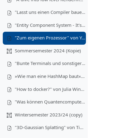
"Lasst uns einen Compiler bauen!" von Frederik Pilz (08.01.2025)
"Entity Component System - It's not a system" von Theresa Treimer (11.12.2024)
"Zum eigenen Prozessor" von Yannik Stamm und Timo Grundheber (30.10.2024))
Sommersemester 2024 (Kopie)
"Bunte Terminals und sonstiger Spaß mit Escapecodes" von Alexander Gehrke (22.05.2025)
»Wie man eine HashMap baut« von Tim Hegemann (05.06.2024)
"How to docker?" von Julia Winkler (19.06.2024)
"Was können Quantencomputer?" von Yorick Reum (03.07.2024)
Wintersemester 2023/24 (copy)
"3D-Gaussian Splatting" von Tino Reith (10.01.2024)