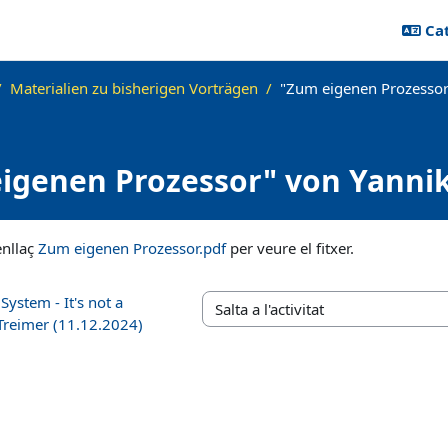
Cat
Materialien zu bisherigen Vorträgen
"Zum eigenen Prozessor
igenen Prozessor" von Yann
eber (30.10.2024))
eció
'enllaç
Zum eigenen Prozessor.pdf
per veure el fitxer.
ystem - It's not a
Salta a l'activitat
Treimer (11.12.2024)