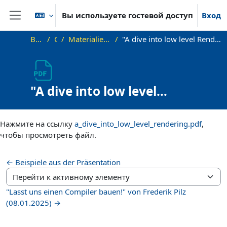
Перейти к основному содержанию
Вы используете гостевой доступ
Вход
Боковая панель
В начало
OKInf
Materialien zu bisherigen Vorträgen
"A dive into low level Rendering" von Pirmin Pfeifer und Tino Reith (22.01.2025)
"A dive into low level
Rendering" von Pirmin Pfeifer
Требуемые условия завершения
und Tino Reith (22.01.2025)
Нажмите на ссылку
a_dive_into_low_level_rendering.pdf
,
чтобы просмотреть файл.
← Beispiele aus der Präsentation
Перейти к активному элементу
"Lasst uns einen Compiler bauen!" von Frederik Pilz
(08.01.2025) →