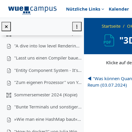
Zum Hauptinhalt
Nützliche Links
Kalender
"Nix/NixOS: Reproduzierbare Builds, Funktionale Packages" von Robin Finkelmann (21.05.2025)
Beispiele aus der Präsentation
Startseite
OK
Wintersemester 2024/2025 (Kopie)
"3
"A dive into low level Rendering" von Pirmin Pfeifer und Tino Reith (22.01.2025)
Abschlussbedingu
"Lasst uns einen Compiler bauen!" von Frederik Pilz (08.01.2025)
Klicke auf de
"Entity Component System - It's not a system" von Theresa Treimer (11.12.2024)
◀︎ "Was können Quan
"Zum eigenen Prozessor" von Yannik Stamm und Timo Grundheber (30.10.2024))
Reum (03.07.2024)
Sommersemester 2024 (Kopie)
"Bunte Terminals und sonstiger Spaß mit Escapecodes" von Alexander Gehrke (22.05.2025)
»Wie man eine HashMap baut« von Tim Hegemann (05.06.2024)
"How to docker?" von Julia Winkler (19.06.2024)