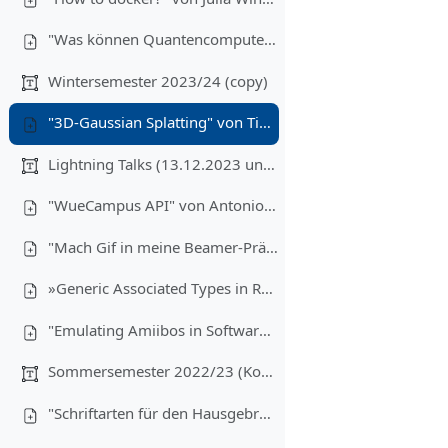
"Was können Quantencomputer?" von Yorick Reum (03.07.2024)
Wintersemester 2023/24 (copy)
"3D-Gaussian Splatting" von Tino Reith (10.01.2024)
Lightning Talks (13.12.2023 und 17.01.2024)
"WueCampus API" von Antonio Lauerbach
"Mach Gif in meine Beamer-Präsentation" von Anton Ehrmanntraut
»Generic Associated Types in Rust« von Tim Hegemann
"Emulating Amiibos in Software" von Paul Weiß
Sommersemester 2022/23 (Kopie)
"Schriftarten für den Hausgebrauch" von Tim Hegemann (03.05.2023)