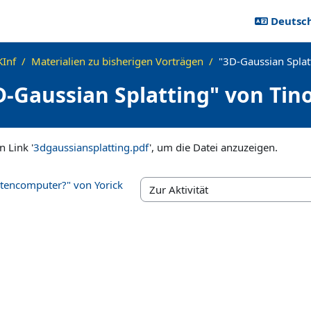
Deutsch 
Inf
Materialien zu bisherigen Vorträgen
"3D-Gaussian Splat
D-Gaussian Splatting" von Tino
ngen
n Link '
3dgaussiansplatting.pdf
', um die Datei anzuzeigen.
tencomputer?" von Yorick
Zur Aktivität