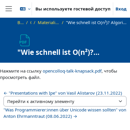
Перейти к основному содержанию
Вы используете гостевой доступ
Вход
Боковая панель
В начало
OKInf
Materialien zu bisherigen Vorträgen
"Wie schnell ist O(n²)? Algorithmen effizient implementieren" von Tim Hegemann (29.06.2022)
"Wie schnell ist O(n²)?
Algorithmen effizient
Требуемые условия завершения
implementieren" von Tim
Нажмите на ссылку
opencolloq-talk-knapsack.pdf
, чтобы
Hegemann (29.06.2022)
просмотреть файл.
← "Presentations with Ipe" von Vasil Alistarov (23.11.2022)
Перейти к активному элементу
"Was Programmierer:innen über Unicode wissen sollten" von
Anton Ehrmanntraut (08.06.2022) →