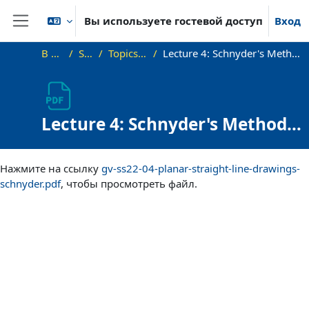
Перейти к основному содержанию
Вы используете гостевой доступ
Вход
Боковая панель
В начало
SS22_VG
Topics and Lectures
Lecture 4: Schnyder's Method for Drawing Planar Graphs (long)
Lecture 4: Schnyder's Method
for Drawing Planar Graphs
Требуемые условия завершения
(long)
Нажмите на ссылку
gv-ss22-04-planar-straight-line-drawings-
schnyder.pdf
, чтобы просмотреть файл.