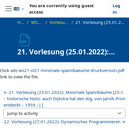
Skip to main content
You are currently using guest
Log
access
in
Side panel
Home
WS21_ADS
Vorlesungsfolien
21. Vorlesung (25.01.2022): Druckversion
21. Vorlesung (25.01.2022):
Druckversion
Completion requirements
Click
ads-ws21-vl21-minimale-spannbaeume-druckversion.pdf
link to view the file.
← 21. Vorlesung (25.01.2022): Minimale Spannbäume [25.1.
– historische Notiz: auch Dijkstra hat den Alg. von Jarník-Prim
entdeckt – 1959 :-) ]
Jump to activity
22. Vorlesung (27.01.2022): Dynamisches Programmieren →