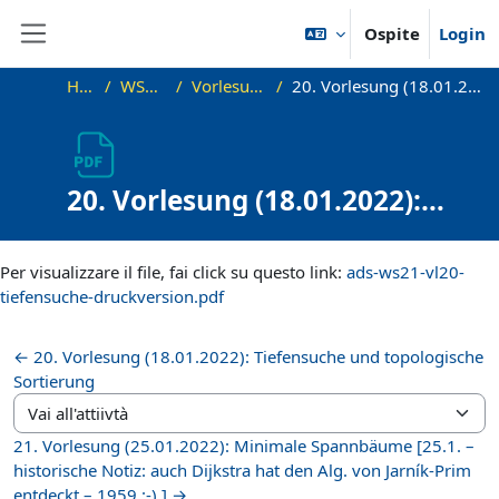
Vai al contenuto principale
Ospite
Login
Pannello laterale
Home
WS21_ADS
Vorlesungsfolien
20. Vorlesung (18.01.2022): Druckversion
20. Vorlesung (18.01.2022):
Druckversion
Aggregazione dei criteri
Per visualizzare il file, fai click su questo link:
ads-ws21-vl20-
tiefensuche-druckversion.pdf
← 20. Vorlesung (18.01.2022): Tiefensuche und topologische
Sortierung
Vai all'attiivtà
21. Vorlesung (25.01.2022): Minimale Spannbäume [25.1. –
historische Notiz: auch Dijkstra hat den Alg. von Jarník-Prim
entdeckt – 1959 :-) ] →