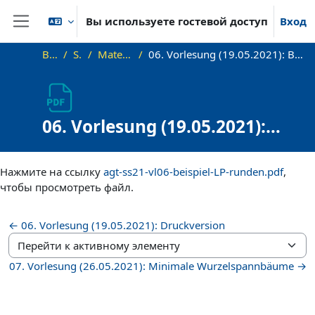
Перейти к основному содержанию
Вы используете гостевой доступ
Вход
Боковая панель
В начало
SS21_AGT
Materialien zur Vorlesung
06. Vorlesung (19.05.2021): Bonustrack – Beispiel für LP-Runden (kostenminimales perfektes Matching)
06. Vorlesung (19.05.2021):
Bonustrack – Beispiel für LP-
Требуемые условия завершения
Runden (kostenminimales
Нажмите на ссылку
agt-ss21-vl06-beispiel-LP-runden.pdf
,
perfektes Matching)
чтобы просмотреть файл.
← 06. Vorlesung (19.05.2021): Druckversion
Перейти к активному элементу
07. Vorlesung (26.05.2021): Minimale Wurzelspannbäume →