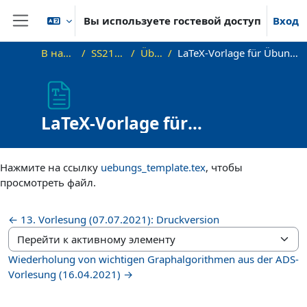
Перейти к основному содержанию
Вы используете гостевой доступ
Вход
Боковая панель
В начало
SS21_AGT
Übung
LaTeX-Vorlage für Übungsabgaben
LaTeX-Vorlage für
Übungsabgaben
Требуемые условия завершения
Нажмите на ссылку
uebungs_template.tex
, чтобы
просмотреть файл.
← 13. Vorlesung (07.07.2021): Druckversion
Перейти к активному элементу
Wiederholung von wichtigen Graphalgorithmen aus der ADS-
Vorlesung (16.04.2021) →