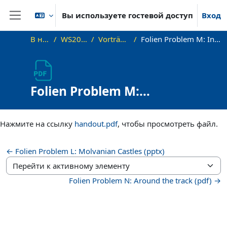
Перейти к основному содержанию
Вы используете гостевой доступ
Вход
Боковая панель
В начало
WS20_Sem_PC
Vorträge / Videos
Folien Problem M: Inconspicuous Hacking
Folien Problem M:
Inconspicuous Hacking
Требуемые условия завершения
Нажмите на ссылку
handout.pdf
, чтобы просмотреть файл.
← Folien Problem L: Molvanian Castles (pptx)
Перейти к активному элементу
Folien Problem N: Around the track (pdf) →