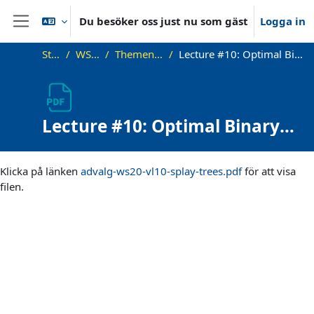
Gå direkt till huvudinnehåll
Du besöker oss just nu som gäst
Logga in
Sidopanel
Startsida
WS20_AdvAlg
Themen und Vorlesungen
Lecture #10: Optimal Binary Search Trees and Splay Trees (long)
Lecture #10: Optimal Binary
Search Trees and Splay Trees
Slutförandvillkor
(long)
Klicka på länken
advalg-ws20-vl10-splay-trees.pdf
för att visa
filen.