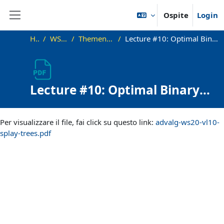
Vai al contenuto principale
Ospite
Login
Pannello laterale
Home
WS20_AdvAlg
Themen und Vorlesungen
Lecture #10: Optimal Binary Search Trees and Splay Trees (long)
Lecture #10: Optimal Binary
Search Trees and Splay Trees
Aggregazione dei criteri
(long)
Per visualizzare il file, fai click su questo link:
advalg-ws20-vl10-
splay-trees.pdf