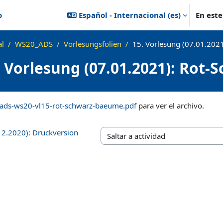
o
Español - Internacional ‎(es)‎
En est
al
WS20_ADS
Vorlesungsfolien
15. Vorlesung (07.01.202
. Vorlesung (07.01.2021): Rot
ización
ads-ws20-vl15-rot-schwarz-baeume.pdf
para ver el archivo.
12.2020): Druckversion
Saltar a actividad