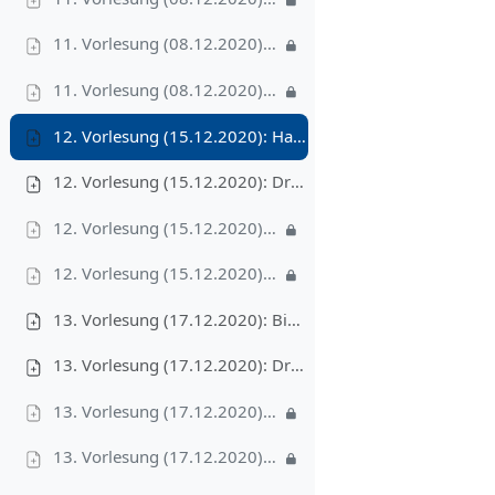
11. Vorlesung (08.12.2020): Video II – Stapel + Schlange + Liste, 10'
11. Vorlesung (08.12.2020): Video III – Von Pseudocode zu Javacode: Die Liste, 8'
12. Vorlesung (15.12.2020): Hashing
12. Vorlesung (15.12.2020): Druckversion
12. Vorlesung (15.12.2020): Video I – direkte Adressierung und Hashing mit Verkettung, 22'
12. Vorlesung (15.12.2020): Video II – gute Hashfunktionen und Hashing mit offener Adressierung, 23'
13. Vorlesung (17.12.2020): Binäre Suchbäume
13. Vorlesung (17.12.2020): Druckversion
13. Vorlesung (17.12.2020): Video I – Binäre Suchbäume: Vorarbeiten und Traversierung, 21'
13. Vorlesung (17.12.2020): Video II – Methoden der binären Suchbäume, 15'