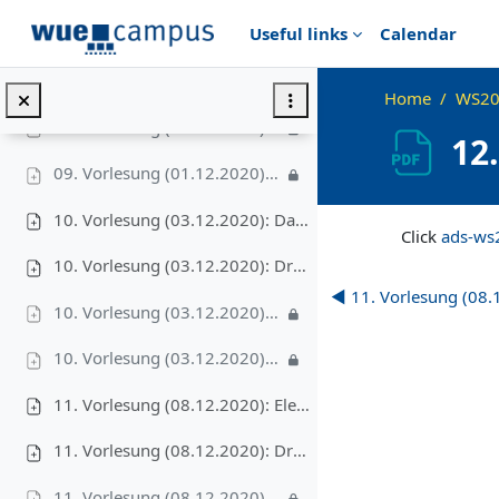
Skip to main content
Useful links
Calendar
09. Vorlesung (01.12.2020): Video I – Untere Schranke für vergleichsbasierte Sortierverfahren, 13'
09. Vorlesung (01.12.2020): Video II – CountingSort, 10'
Home
WS20
09. Vorlesung (01.12.2020): Video III – RadixSort, 7'
12
09. Vorlesung (01.12.2020): Video IV – BucketSort, 14'
Completion requir
10. Vorlesung (03.12.2020): Das Auswahlproblem
Click
ads-ws
10. Vorlesung (03.12.2020): Druckversion
◀︎ 11. Vorlesung (08.
10. Vorlesung (03.12.2020): Video I – RandomizedSelect, 23'
10. Vorlesung (03.12.2020): Video II – deterministisches Select, 15'
11. Vorlesung (08.12.2020): Elementare Datenstrukturen
11. Vorlesung (08.12.2020): Druckversion
11. Vorlesung (08.12.2020): Video I – Abstrakter Datentyp: Dynamische Menge, 8'