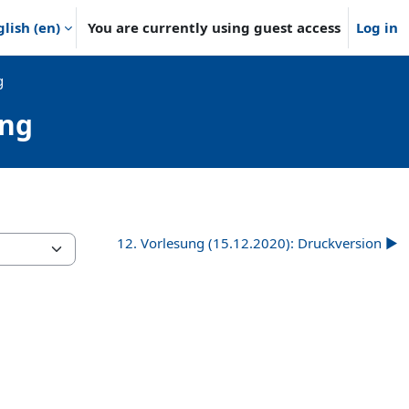
lish ‎(en)‎
You are currently using guest access
Log in
g
ing
12. Vorlesung (15.12.2020): Druckversion ▶︎