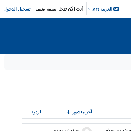
العربية ‎(ar)‎
أنت الآن تدخل بصفة ضيف
تسجيل الدخول
آخر منشور
الردود
الإجراءات
مستخدم محذوف
مستخدم محذوف