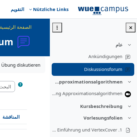
خطى إلى المحتوى الرئيسي
Nützliche Links
التقويم
الصفحة الرئيسية
rum
عام
طي
Ankündigungen
متطلبات الإكمال
 Übung diskutieren.
Diskussionsforum
Vorlesung Approximationsalgorithmen
طي
Vorlesung Approximationsalgorithmen
Kursbeschreibung
طي
المناقشة
Vorlesungsfolien
طي
الحالة
قائمة المناقشات. يتم إظهار
1. Vorlesung (22.10.) - Einführung und VertexCover