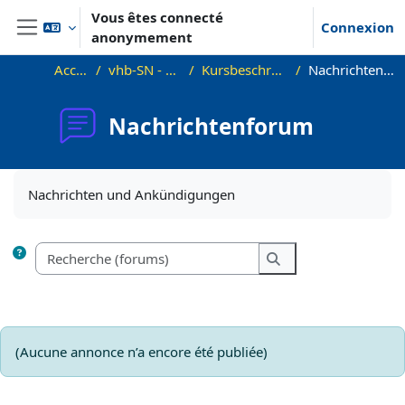
Passer au contenu principal
Vous êtes connecté
Connexion
anonymement
Panneau latéral
Accueil
vhb-SN - Demo
Kursbeschreibung
Nachrichtenforum
Nachrichtenforum
Conditions d’achèvement
Nachrichten und Ankündigungen
Recherche (forums)
Recherche (forums)
(Aucune annonce n’a encore été publiée)