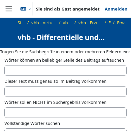
Zum Hauptinhalt
Sie sind als Gast angemeldet
Anmelden
Website-Übersicht
Startseite
vhb - Virtuelle Hochschule Bayern
vhb - Lehramt
vhb - Erziehungswissenschaften
Foren
Erweiterte Suche
vhb - Differentielle und
Persönlichkeitspsychologie im
Tragen Sie die Suchbegriffe in einem oder mehreren Feldern ein:
Kontext der Schule - Demo
Wörter können an beliebiger Stelle des Beitrags auftauchen
Dieser Text muss genau so im Beitrag vorkommen
Wörter sollen NICHT im Suchergebnis vorkommen
Vollständige Wörter suchen