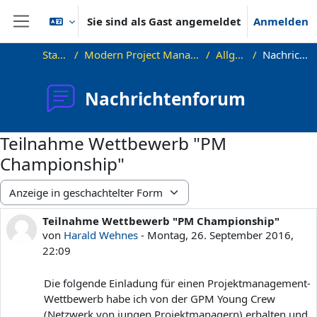
Zum Hauptinhalt
Sie sind als Gast angemeldet
Anmelden
Website-Übersicht
Startseite
Modern Project Management in ICT, HUST
Allgemeines
Nachrichtenforum
Nachrichtenforum
Teilnahme Wettbewerb "PM
Championship"
Anzeigemodus
Teilnahme Wettbewerb "PM Championship"
Anzahl Antworten: 0
von
Harald Wehnes
-
Montag, 26. September 2016,
22:09
Die folgende Einladung für einen Projektmanagement-
Wettbewerb habe ich von der GPM Young Crew
(Netzwerk von jungen Projektmanagern) erhalten und