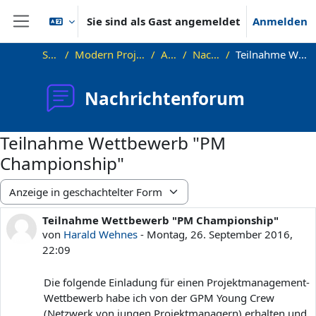
Zum Hauptinhalt
Sie sind als Gast angemeldet
Anmelden
Website-Übersicht
Startseite
Modern Project Management in ICT, HUST
Allgemeines
Nachrichtenforum
Teilnahme Wettbewerb "PM Championship"
Nachrichtenforum
Teilnahme Wettbewerb "PM
Championship"
Anzeigemodus
Teilnahme Wettbewerb "PM Championship"
Anzahl Antworten: 0
von
Harald Wehnes
-
Montag, 26. September 2016,
22:09
Die folgende Einladung für einen Projektmanagement-
Wettbewerb habe ich von der GPM Young Crew
(Netzwerk von jungen Projektmanagern) erhalten und