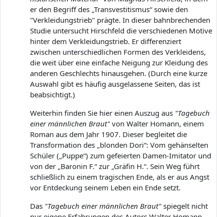
er den Begriff des „Transvestitismus“ sowie den
"Verkleidungstrieb" prägte. In dieser bahnbrechenden
Studie untersucht Hirschfeld die verschiedenen Motive
hinter dem Verkleidungstrieb. Er differenziert
zwischen unterschiedlichen Formen des Verkleidens,
die weit über eine einfache Neigung zur Kleidung des
anderen Geschlechts hinausgehen. (Durch eine kurze
Auswahl gibt es häufig ausgelassene Seiten, das ist
beabsichtigt.)
Weiterhin finden Sie hier einen Auszug aus
"Tagebuch
einer männlichen Braut"
von Walter Homann, einem
Roman aus dem Jahr 1907. Dieser begleitet die
Transformation des „blonden Dori“: Vom gehänselten
Schüler („Puppe“) zum gefeierten Damen-Imitator und
von der „Baronin F.“ zur „Gräfin H.“. Sein Weg führt
schließlich zu einem tragischen Ende, als er aus Angst
vor Entdeckung seinem Leben ein Ende setzt.
Das
"Tagebuch einer männlichen Braut"
spiegelt nicht
nur eigene Erfahrungen des Autors Walter Homann