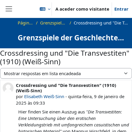
Ir para o conteúdo principal
A aceder como visitante
Entrar
Painel lateral
Página principal
Grenzspiele der Geschlechter
Crossdressing und "Die Transvestiten" (1910) (Weiß-Sinn)
Grenzspiele der Geschlechter:
Crossdressing und
Crossdressing und "Die Transvestiten"
Genderdiversität in Literatur,
(1910) (Weiß-Sinn)
Theorie und Film
Modo de visualização
Crossdressing und "Die Transvestiten" (1910)
Número de respostas: 0
(Weiß-Sinn)
por
Elisabeth Weiß-Sinn
-
quinta-feira, 9 de janeiro de
2025 às 09:33
Hier finden Sie einen Auszug aus
"Die Transvestiten:
Eine Untersuchung über den erotischen
Verkleidungstrieb mit umfangreichem casuistischen und
historischen Material"
von Magnus Hirschfeld, in dem