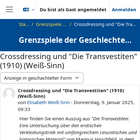
Zum Hauptinhalt
Du bist als Gast angemeldet
Anmelden
Website-Übersicht
Startseite
Grenzspiele der Geschlechter
Crossdressing und "Die Transvestiten" (1910) (Weiß-Sinn)
Grenzspiele der Geschlechter:
Crossdressing und
Crossdressing und "Die Transvestiten"
Genderdiversität in Literatur,
(1910) (Weiß-Sinn)
Theorie und Film
Anzeigemodus
Crossdressing und "Die Transvestiten" (1910)
Anzahl Antworten: 0
(Weiß-Sinn)
von
Elisabeth Weiß-Sinn
-
Donnerstag, 9. Januar 2025,
09:33
Hier finden Sie einen Auszug aus
"Die Transvestiten:
Eine Untersuchung über den erotischen
Verkleidungstrieb mit umfangreichem casuistischen und
historischen Material"
von Magnus Hirschfeld, in dem