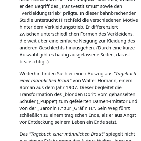
er den Begriff des „Transvestitismus“ sowie den
"Verkleidungstrieb" prägte. In dieser bahnbrechenden
Studie untersucht Hirschfeld die verschiedenen Motive
hinter dem Verkleidungstrieb. Er differenziert
zwischen unterschiedlichen Formen des Verkleidens,
die weit über eine einfache Neigung zur Kleidung des
anderen Geschlechts hinausgehen. (Durch eine kurze
Auswahl gibt es häufig ausgelassene Seiten, das ist
beabsichtigt.)
Weiterhin finden Sie hier einen Auszug aus
"Tagebuch
einer männlichen Braut"
von Walter Homann, einem
Roman aus dem Jahr 1907. Dieser begleitet die
Transformation des „blonden Dori“: Vom gehänselten
Schüler („Puppe“) zum gefeierten Damen-Imitator und
von der „Baronin F.“ zur „Gräfin H.“. Sein Weg führt
schließlich zu einem tragischen Ende, als er aus Angst
vor Entdeckung seinem Leben ein Ende setzt.
Das
"Tagebuch einer männlichen Braut"
spiegelt nicht
nur eigene Erfahrungen des Autors Walter Homann