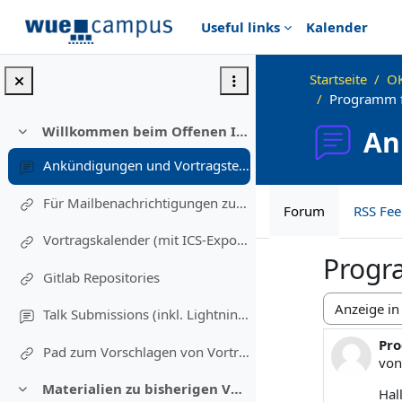
Zum Hauptinhalt
Useful links
Kalender
Startseite
OK
Programm f
Willkommen beim Offenen Informatikkolloquium!
An
Einklappen
Ankündigungen und Vortragstermine
Für Mailbenachrichtigungen zu Vorträgen eintragen (Einschreibung in diesen Kurs)
Forum
RSS Fee
Vortragskalender (mit ICS-Export)
Progr
Gitlab Repositories
Talk Submissions (inkl. Lightning Talks)
Anzeigemod
Pr
Anz
Pad zum Vorschlagen von Vortragsthemen und freiwillig Melden
vo
Materialien zu bisherigen Vorträgen
Hal
Einklappen