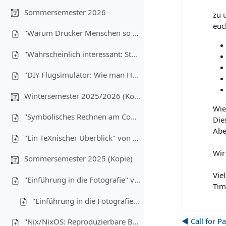
Sommersemester 2026
zu 
euc
"Warum Drucker Menschen so sehr hassen" von Christoph Brehm (08.07.2026)
"Wahrscheinlich interessant: Statistik für Informatiker:innen" von Anton Ehrmanntraut (17.06.2026)
"DIY Flugsimulator: Wie man Hardware günstig bauen kann" von Lukas Wiener, Maximilian Laumen und Yannick Buchen (03.06.2026)
Wintersemester 2025/2026 (Kopie)
Wie
"Symbolisches Rechnen am Computer" von Christoph Brehm (17.12.2025)
Die
Abe
"Ein TeXnischer Überblick" von Anton Ehrmanntraut (10.12.2025)
Wir
Sommersemester 2025 (Kopie)
Vie
"Einführung in die Fotografie" von Tim Hegemann und Alexander Gehrke (16.07.2025) - Teil 1
Tim
"Einführung in die Fotografie" - Teil 2
◀︎ Call for P
"Nix/NixOS: Reproduzierbare Builds, Funktionale Packages" von Robin Finkelmann (21.05.2025)