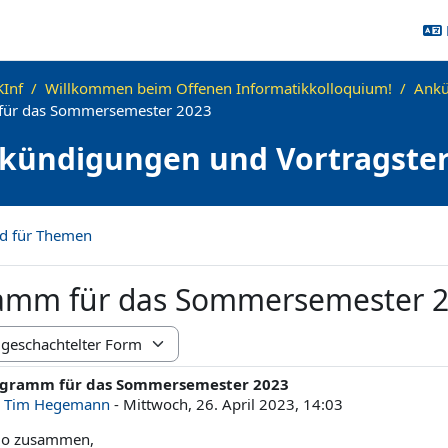
Inf
Willkommen beim Offenen Informatikkolloquium!
Ankü
ür das Sommersemester 2023
kündigungen und Vortragste
d für Themen
amm für das Sommersemester 
us
ogramm für das Sommersemester 2023
ahl Antworten: 0
n
Tim Hegemann
-
Mittwoch, 26. April 2023, 14:03
lo zusammen,