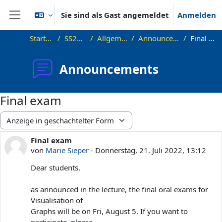
Zum Hauptinhalt
Sie sind als Gast angemeldet
Anmelden
Website-Übersicht
Startseite
SS22_VG
Allgemeines
Announcements
Final exam
Announcements
Final exam
Anzeigemodus
Final exam
Anzahl Antworten: 0
von
Marie Sieper
-
Donnerstag, 21. Juli 2022, 13:12
Dear students,
as announced in the lecture, the final oral exams for
Visualisation of
Graphs will be on Fri, August 5. If you want to
participate, please